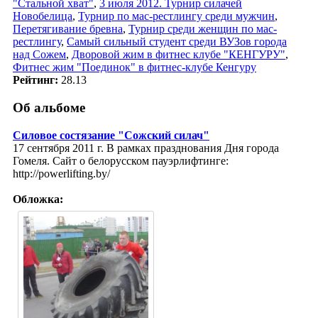
"Стальной хват"
,
3 июля 2012. Турнир силачей
Новобелица
,
Турнир по мас-рестлингу среди мужчин
,
Перетягивание бревна
,
Турнир среди женщин по мас-
рестлингу
,
Самый сильный студент среди ВУЗов города
над Сожем
,
Дворовой жим в фитнес клубе "КЕНГУРУ"
,
Фитнес жим "Поединок" в фитнес-клубе Кенгуру
Рейтинг:
28.13
Об альбоме
Силовое состязание "Сожский силач"
17 сентября 2011 г. В рамках празднования Дня города
Гомеля. Сайт о белорусском пауэрлифтинге:
http://powerlifting.by/
Обложка: