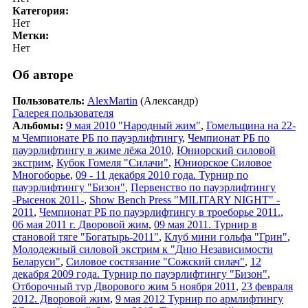
Категория:
Нет
Метки:
Нет
Об авторе
Пользователь:
AlexMartin
(Александр)
Галерея пользователя
Альбомы:
9 мая 2010 "Народный жим"
,
Гомельщина на 22-
м Чемпионате РБ по пауэрлифтингу
,
Чемпионат РБ по
пауэрлифтингу в жиме лёжа 2010
,
Юниорский силовой
экстрим
,
Кубок Гомеля "Силачи"
,
Юниорское Силовое
Многоборье
,
09 - 11 декабря 2010 года. Турнир по
пауэрлифтингу "Бизон"
,
Первенство по пауэрлифтингу
-Рысенок 2011-
,
Show Bench Press "MILITARY NIGHT" -
2011
,
Чемпионат РБ по пауэрлифтингу в троеборье 2011.
,
06 мая 2011 г. Дворовой жим
,
09 мая 2011. Турнир в
становой тяге "Богатырь-2011"
,
Клуб мини гольфа "Грин"
,
Молодежный силовой экстрим к "Дню Независимости
Беларуси"
,
Силовое состязание "Сожский силач"
,
12
декабря 2009 года. Турнир по пауэрлифтингу "Бизон"
,
Отборочный тур Дворового жим 5 ноября 2011
,
23 февраля
2012. Дворовой жим
,
9 мая 2012 Турнир по армлифтингу