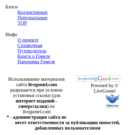
Блоги
Коллективные
Персональные
TOP
Инфо
О проекте
Справочная
Путеводитель
Книги о Гомеле
Панорамы Гомеля
Использование материалов
сайта
livegomel.com
Powered by ©
разрешается при условии
LiveGomel
установки ссылки (для
интернет-изданий -
гиперссылки
) на
livegomel.com
* - администрация сайта не
несет ответственности за публикацию новостей,
добавленных пользователями