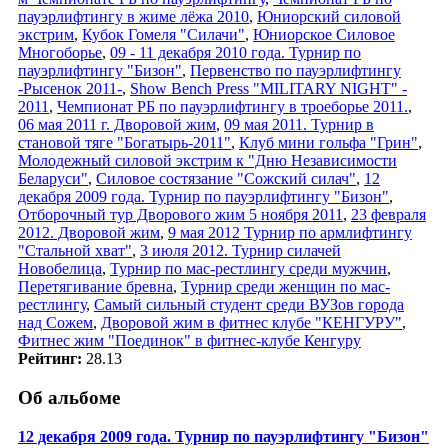
пауэрлифтингу в жиме лёжа 2010
,
Юниорский силовой
экстрим
,
Кубок Гомеля "Силачи"
,
Юниорское Силовое
Многоборье
,
09 - 11 декабря 2010 года. Турнир по
пауэрлифтингу "Бизон"
,
Первенство по пауэрлифтингу
-Рысенок 2011-
,
Show Bench Press "MILITARY NIGHT" -
2011
,
Чемпионат РБ по пауэрлифтингу в троеборье 2011.
,
06 мая 2011 г. Дворовой жим
,
09 мая 2011. Турнир в
становой тяге "Богатырь-2011"
,
Клуб мини гольфа "Грин"
,
Молодежный силовой экстрим к "Дню Независимости
Беларуси"
,
Силовое состязание "Сожский силач"
,
12
декабря 2009 года. Турнир по пауэрлифтингу "Бизон"
,
Отборочный тур Дворового жим 5 ноября 2011
,
23 февраля
2012. Дворовой жим
,
9 мая 2012 Турнир по армлифтингу
"Стальной хват"
,
3 июля 2012. Турнир силачей
Новобелица
,
Турнир по мас-рестлингу среди мужчин
,
Перетягивание бревна
,
Турнир среди женщин по мас-
рестлингу
,
Самый сильный студент среди ВУЗов города
над Сожем
,
Дворовой жим в фитнес клубе "КЕНГУРУ"
,
Фитнес жим "Поединок" в фитнес-клубе Кенгуру
Рейтинг:
28.13
Об альбоме
12 декабря 2009 года. Турнир по пауэрлифтингу "Бизон"