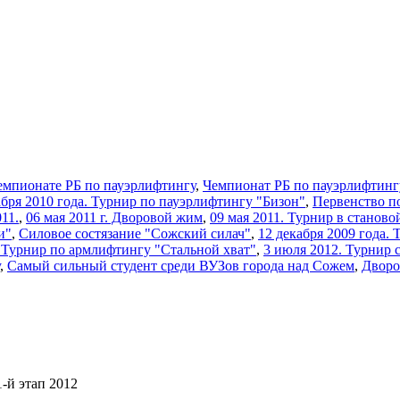
емпионате РБ по пауэрлифтингу
,
Чемпионат РБ по пауэрлифтинг
кабря 2010 года. Турнир по пауэрлифтингу "Бизон"
,
Первенство п
11.
,
06 мая 2011 г. Дворовой жим
,
09 мая 2011. Турнир в станово
и"
,
Силовое состязание "Сожский силач"
,
12 декабря 2009 года.
2 Турнир по армлифтингу "Стальной хват"
,
3 июля 2012. Турнир 
,
Самый сильный студент среди ВУЗов города над Сожем
,
Дворо
-й этап 2012