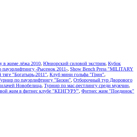
у в жиме лёжа 2010
,
Юниорский силовой экстрим
,
Кубок
о пауэрлифтингу -Рысенок 2011-
,
Show Bench Press "MILITARY
й тяге "Богатырь-2011"
,
Клуб мини гольфа "Грин"
,
 Турнир по пауэрлифтингу "Бизон"
,
Отборочный тур Дворового
силачей Новобелица
,
Турнир по мас-рестлингу среди мужчин
,
вой жим в фитнес клубе "КЕНГУРУ"
,
Фитнес жим "Поединок"