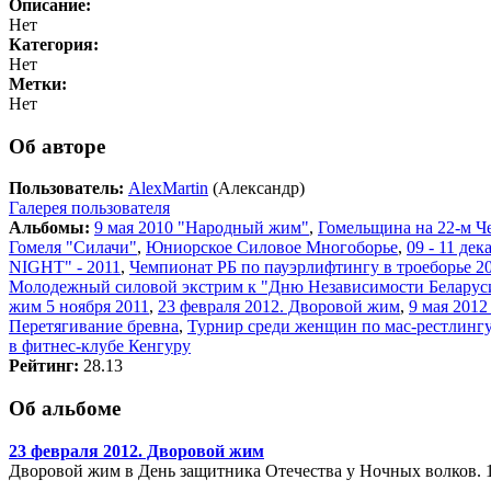
Описание:
Нет
Категория:
Нет
Метки:
Нет
Об авторе
Пользователь:
AlexMartin
(Александр)
Галерея пользователя
Альбомы:
9 мая 2010 "Народный жим"
,
Гомельщина на 22-м Ч
Гомеля "Силачи"
,
Юниорское Силовое Многоборье
,
09 - 11 де
NIGHT" - 2011
,
Чемпионат РБ по пауэрлифтингу в троеборье 20
Молодежный силовой экстрим к "Дню Независимости Беларус
жим 5 ноября 2011
,
23 февраля 2012. Дворовой жим
,
9 мая 201
Перетягивание бревна
,
Турнир среди женщин по мас-рестлингу
в фитнес-клубе Кенгуру
Рейтинг:
28.13
Об альбоме
23 февраля 2012. Дворовой жим
Дворовой жим в День защитника Отечества у Ночных волков. 1