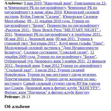
Альбомы:
9 мая 2010 "Народный жим"
,
Гомельщина на 22-
м Чемпионате РБ по пауэрлифтингу
,
Чемпионат РБ по
пауэрлифтингу в жиме лёжа 2010
,
Юниорский силовой
экстрим
,
Кубок Гомеля "Силачи"
,
Юниорское Силовое
Многоборье
,
09 - 11 декабря 2010 года. Турнир по
пауэрлифтингу "Бизон"
,
Первенство по пауэрлифтингу
-Рысенок 2011-
,
Show Bench Press "MILITARY NIGHT" -
2011
,
Чемпионат РБ по пауэрлифтингу в троеборье 2011.
,
06 мая 2011 г. Дворовой жим
,
09 мая 2011. Турнир в
становой тяге "Богатырь-2011"
,
Клуб мини гольфа "Грин"
,
Молодежный силовой экстрим к "Дню Независимости
Беларуси"
,
Силовое состязание "Сожский силач"
,
12
декабря 2009 года. Турнир по пауэрлифтингу "Бизон"
,
Отборочный тур Дворового жим 5 ноября 2011
,
23 февраля
2012. Дворовой жим
,
9 мая 2012 Турнир по армлифтингу
"Стальной хват"
,
3 июля 2012. Турнир силачей
Новобелица
,
Турнир по мас-рестлингу среди мужчин
,
Перетягивание бревна
,
Турнир среди женщин по мас-
рестлингу
,
Самый сильный студент среди ВУЗов города
над Сожем
,
Дворовой жим в фитнес клубе "КЕНГУРУ"
,
Фитнес жим "Поединок" в фитнес-клубе Кенгуру
Рейтинг:
28.13
Об альбоме