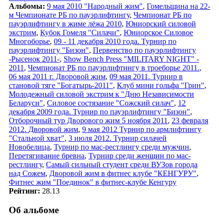
Альбомы:
9 мая 2010 "Народный жим"
,
Гомельщина на 22-
м Чемпионате РБ по пауэрлифтингу
,
Чемпионат РБ по
пауэрлифтингу в жиме лёжа 2010
,
Юниорский силовой
экстрим
,
Кубок Гомеля "Силачи"
,
Юниорское Силовое
Многоборье
,
09 - 11 декабря 2010 года. Турнир по
пауэрлифтингу "Бизон"
,
Первенство по пауэрлифтингу
-Рысенок 2011-
,
Show Bench Press "MILITARY NIGHT" -
2011
,
Чемпионат РБ по пауэрлифтингу в троеборье 2011.
,
06 мая 2011 г. Дворовой жим
,
09 мая 2011. Турнир в
становой тяге "Богатырь-2011"
,
Клуб мини гольфа "Грин"
,
Молодежный силовой экстрим к "Дню Независимости
Беларуси"
,
Силовое состязание "Сожский силач"
,
12
декабря 2009 года. Турнир по пауэрлифтингу "Бизон"
,
Отборочный тур Дворового жим 5 ноября 2011
,
23 февраля
2012. Дворовой жим
,
9 мая 2012 Турнир по армлифтингу
"Стальной хват"
,
3 июля 2012. Турнир силачей
Новобелица
,
Турнир по мас-рестлингу среди мужчин
,
Перетягивание бревна
,
Турнир среди женщин по мас-
рестлингу
,
Самый сильный студент среди ВУЗов города
над Сожем
,
Дворовой жим в фитнес клубе "КЕНГУРУ"
,
Фитнес жим "Поединок" в фитнес-клубе Кенгуру
Рейтинг:
28.13
Об альбоме