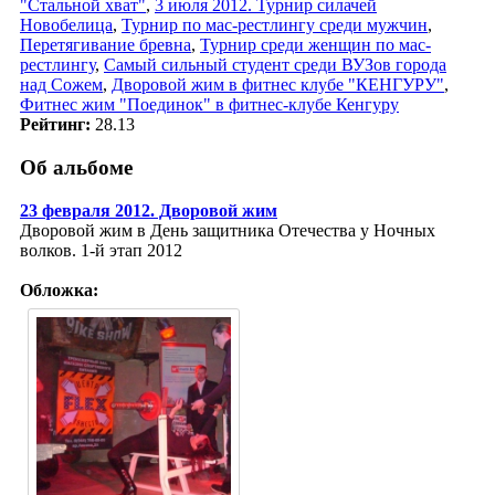
"Стальной хват"
,
3 июля 2012. Турнир силачей
Новобелица
,
Турнир по мас-рестлингу среди мужчин
,
Перетягивание бревна
,
Турнир среди женщин по мас-
рестлингу
,
Самый сильный студент среди ВУЗов города
над Сожем
,
Дворовой жим в фитнес клубе "КЕНГУРУ"
,
Фитнес жим "Поединок" в фитнес-клубе Кенгуру
Рейтинг:
28.13
Об альбоме
23 февраля 2012. Дворовой жим
Дворовой жим в День защитника Отечества у Ночных
волков. 1-й этап 2012
Обложка: