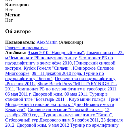
Категория:
Нет
Метки:
Нет
Об авторе
Пользователь:
AlexMartin
(Александр)
Галерея пользователя
Альбомы:
9 мая 2010 "Народный жим"
,
Гомельщина на 22-
м Чемпионате РБ по пауэрлифтингу
,
Чемпионат РБ по
пауэрлифтингу в жиме лёжа 2010
,
Юниорский силовой
экстрим
,
Кубок Гомеля "Силачи"
,
Юниорское Силовое
Многоборье
,
09 - 11 декабря 2010 года. Турнир по
пауэрлифтингу "Бизон"
,
Первенство по пауэрлифтингу
-Рысенок 2011-
,
Show Bench Press "MILITARY NIGHT" -
2011
,
Чемпионат РБ по пауэрлифтингу в троеборье 2011.
,
06 мая 2011 г. Дворовой жим
,
09 мая 2011. Турнир в
становой тяге "Богатырь-2011"
,
Клуб мини гольфа "Грин"
,
Молодежный силовой экстрим к "Дню Независимости
Беларуси"
,
Силовое состязание "Сожский силач"
,
12
декабря 2009 года. Турнир по пауэрлифтингу "Бизон"
,
Отборочный тур Дворового жим 5 ноября 2011
,
23 февраля
2012. Дворовой жим
,
9 мая 2012 Турнир по армлифтингу