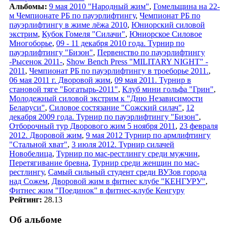
Альбомы:
9 мая 2010 "Народный жим"
,
Гомельщина на 22-
м Чемпионате РБ по пауэрлифтингу
,
Чемпионат РБ по
пауэрлифтингу в жиме лёжа 2010
,
Юниорский силовой
экстрим
,
Кубок Гомеля "Силачи"
,
Юниорское Силовое
Многоборье
,
09 - 11 декабря 2010 года. Турнир по
пауэрлифтингу "Бизон"
,
Первенство по пауэрлифтингу
-Рысенок 2011-
,
Show Bench Press "MILITARY NIGHT" -
2011
,
Чемпионат РБ по пауэрлифтингу в троеборье 2011.
,
06 мая 2011 г. Дворовой жим
,
09 мая 2011. Турнир в
становой тяге "Богатырь-2011"
,
Клуб мини гольфа "Грин"
,
Молодежный силовой экстрим к "Дню Независимости
Беларуси"
,
Силовое состязание "Сожский силач"
,
12
декабря 2009 года. Турнир по пауэрлифтингу "Бизон"
,
Отборочный тур Дворового жим 5 ноября 2011
,
23 февраля
2012. Дворовой жим
,
9 мая 2012 Турнир по армлифтингу
"Стальной хват"
,
3 июля 2012. Турнир силачей
Новобелица
,
Турнир по мас-рестлингу среди мужчин
,
Перетягивание бревна
,
Турнир среди женщин по мас-
рестлингу
,
Самый сильный студент среди ВУЗов города
над Сожем
,
Дворовой жим в фитнес клубе "КЕНГУРУ"
,
Фитнес жим "Поединок" в фитнес-клубе Кенгуру
Рейтинг:
28.13
Об альбоме