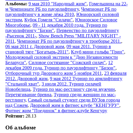
Альбомы:
9 мая 2010 "Народный жим"
,
Гомельщина на 22-
м Чемпионате РБ по пауэрлифтингу
,
Чемпионат РБ по
пауэрлифтингу в жиме лёжа 2010
,
Юниорский силовой
экстрим
,
Кубок Гомеля "Силачи"
,
Юниорское Силовое
Многоборье
,
09 - 11 декабря 2010 года. Турнир по
пауэрлифтингу "Бизон"
,
Первенство по пауэрлифтингу
-Рысенок 2011-
,
Show Bench Press "MILITARY NIGHT" -
2011
,
Чемпионат РБ по пауэрлифтингу в троеборье 2011.
,
06 мая 2011 г. Дворовой жим
,
09 мая 2011. Турнир в
становой тяге "Богатырь-2011"
,
Клуб мини гольфа "Грин"
,
Молодежный силовой экстрим к "Дню Независимости
Беларуси"
,
Силовое состязание "Сожский силач"
,
12
декабря 2009 года. Турнир по пауэрлифтингу "Бизон"
,
Отборочный тур Дворового жим 5 ноября 2011
,
23 февраля
2012. Дворовой жим
,
9 мая 2012 Турнир по армлифтингу
"Стальной хват"
,
3 июля 2012. Турнир силачей
Новобелица
,
Турнир по мас-рестлингу среди мужчин
,
Перетягивание бревна
,
Турнир среди женщин по мас-
рестлингу
,
Самый сильный студент среди ВУЗов города
над Сожем
,
Дворовой жим в фитнес клубе "КЕНГУРУ"
,
Фитнес жим "Поединок" в фитнес-клубе Кенгуру
Рейтинг:
28.13
Об альбоме