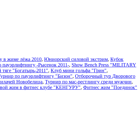
у в жиме лёжа 2010
,
Юниорский силовой экстрим
,
Кубок
о пауэрлифтингу -Рысенок 2011-
,
Show Bench Press "MILITARY
й тяге "Богатырь-2011"
,
Клуб мини гольфа "Грин"
,
 Турнир по пауэрлифтингу "Бизон"
,
Отборочный тур Дворового
силачей Новобелица
,
Турнир по мас-рестлингу среди мужчин
,
вой жим в фитнес клубе "КЕНГУРУ"
,
Фитнес жим "Поединок"