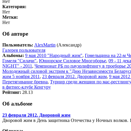
Нет
Категория:
Нет
Метки:
Нет
Об авторе
Пользователь:
AlexMartin
(Александр)
Галерея пользователя
Альбомы:
9 мая 2010 "Народный жим"
,
Гомельщина на 22-м Ч
Гомеля "Силачи"
,
Юниорское Силовое Многоборье
,
09 - 11 де
NIGHT" - 2011
,
Чемпионат РБ по пауэрлифтингу в троеборье 20
Молодежный силовой экстрим к "Дню Независимости Беларус
жим 5 ноября 2011
,
23 февраля 2012. Дворовой жим
,
9 мая 201
Перетягивание бревна
,
Турнир среди женщин по мас-рестлингу
в фитнес-клубе Кенгуру
Рейтинг:
28.13
Об альбоме
23 февраля 2012. Дворовой жим
Дворовой жим в День защитника Отечества у Ночных волков. 1
Обложка: