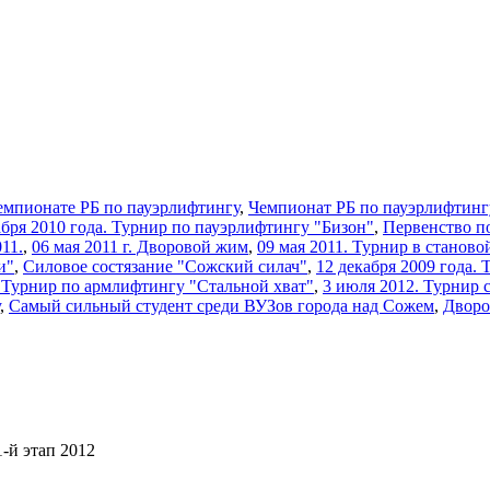
емпионате РБ по пауэрлифтингу
,
Чемпионат РБ по пауэрлифтинг
кабря 2010 года. Турнир по пауэрлифтингу "Бизон"
,
Первенство п
11.
,
06 мая 2011 г. Дворовой жим
,
09 мая 2011. Турнир в станово
и"
,
Силовое состязание "Сожский силач"
,
12 декабря 2009 года.
2 Турнир по армлифтингу "Стальной хват"
,
3 июля 2012. Турнир 
,
Самый сильный студент среди ВУЗов города над Сожем
,
Дворо
-й этап 2012