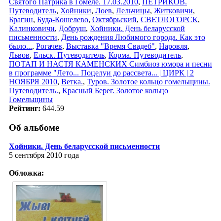
Святого Патрика в Гомеле. 17.03.2010
,
ПЕТРИКОВ.
Путеводитель
,
Хойники
,
Лоев
,
Лельчицы
,
Житковичи
,
Брагин
,
Буда-Кошелево
,
Октябрьский
,
СВЕТЛОГОРСК
,
Калинковичи
,
Добруш
,
Хойники. День беларусской
письменности
,
День рождения Любимого города. Как это
было...
,
Рогачев
,
Выставка "Время Свадеб"
,
Наровля
,
Львов
,
Ельск. Путеводитель
,
Корма. Путеводитель
,
ПОТАП И НАСТЯ КАМЕНСКИХ Симбиоз юмора и песни
в программе "Лето... Поцелуи до рассвета... | ЦИРК | 2
НОЯБРЯ 2010
,
Ветка.
,
Туров. Золотое кольцо гомельщины.
Путеводитель.
,
Красный Берег. Золотое кольцо
Гомельщины
Рейтинг:
644.59
Об альбоме
Хойники. День беларусской письменности
5 сентября 2010 года
Обложка: