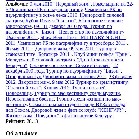
Альбомы:
9 мая 2010 "Народный жим"
,
Гомельщина на 22-
м Чемпионате РБ по пауэрлифтингу
,
Чемпионат РБ по
пауэрлифтингу в жиме лёжа 2010
,
Юниорский силовой
экстрим
,
Кубок Гомеля "Силачи"
,
Юниорское Силовое
Многоборье
,
09 - 11 декабря 2010 года. Турнир по
пауэрлифтингу "Бизон"
,
Первенство по пауэрлифтингу
-Рысенок 2011-
,
Show Bench Press "MILITARY NIGHT" -
2011
,
Чемпионат РБ по пауэрлифтингу в троеборье 2011.
,
06 мая 2011 г. Дворовой жим
,
09 мая 2011. Турнир в
становой тяге "Богатырь-2011"
,
Клуб мини гольфа "Грин"
,
Молодежный силовой экстрим к "Дню Независимости
Беларуси"
,
Силовое состязание "Сожский силач"
,
12
декабря 2009 года. Турнир по пауэрлифтингу "Бизон"
,
Отборочный тур Дворового жим 5 ноября 2011
,
23 февраля
2012. Дворовой жим
,
9 мая 2012 Турнир по армлифтингу
"Стальной хват"
,
3 июля 2012. Турнир силачей
Новобелица
,
Турнир по мас-рестлингу среди мужчин
,
Перетягивание бревна
,
Турнир среди женщин по мас-
рестлингу
,
Самый сильный студент среди ВУЗов города
над Сожем
,
Дворовой жим в фитнес клубе "КЕНГУРУ"
,
Фитнес жим "Поединок" в фитнес-клубе Кенгуру
Рейтинг:
28.13
Об альбоме