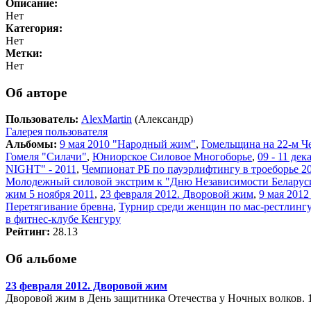
Описание:
Нет
Категория:
Нет
Метки:
Нет
Об авторе
Пользователь:
AlexMartin
(Александр)
Галерея пользователя
Альбомы:
9 мая 2010 "Народный жим"
,
Гомельщина на 22-м Ч
Гомеля "Силачи"
,
Юниорское Силовое Многоборье
,
09 - 11 де
NIGHT" - 2011
,
Чемпионат РБ по пауэрлифтингу в троеборье 20
Молодежный силовой экстрим к "Дню Независимости Беларус
жим 5 ноября 2011
,
23 февраля 2012. Дворовой жим
,
9 мая 201
Перетягивание бревна
,
Турнир среди женщин по мас-рестлингу
в фитнес-клубе Кенгуру
Рейтинг:
28.13
Об альбоме
23 февраля 2012. Дворовой жим
Дворовой жим в День защитника Отечества у Ночных волков. 1