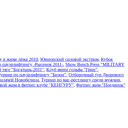
у в жиме лёжа 2010
,
Юниорский силовой экстрим
,
Кубок
о пауэрлифтингу -Рысенок 2011-
,
Show Bench Press "MILITARY
й тяге "Богатырь-2011"
,
Клуб мини гольфа "Грин"
,
 Турнир по пауэрлифтингу "Бизон"
,
Отборочный тур Дворового
силачей Новобелица
,
Турнир по мас-рестлингу среди мужчин
,
вой жим в фитнес клубе "КЕНГУРУ"
,
Фитнес жим "Поединок"