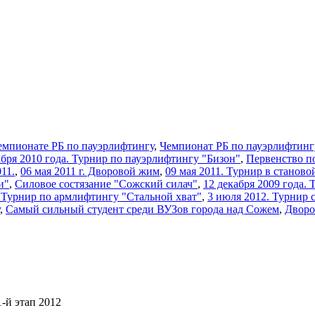
емпионате РБ по пауэрлифтингу
,
Чемпионат РБ по пауэрлифтинг
кабря 2010 года. Турнир по пауэрлифтингу "Бизон"
,
Первенство п
11.
,
06 мая 2011 г. Дворовой жим
,
09 мая 2011. Турнир в станово
и"
,
Силовое состязание "Сожский силач"
,
12 декабря 2009 года.
2 Турнир по армлифтингу "Стальной хват"
,
3 июля 2012. Турнир 
,
Самый сильный студент среди ВУЗов города над Сожем
,
Дворо
-й этап 2012