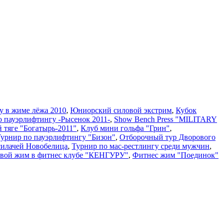
у в жиме лёжа 2010
,
Юниорский силовой экстрим
,
Кубок
о пауэрлифтингу -Рысенок 2011-
,
Show Bench Press "MILITARY
й тяге "Богатырь-2011"
,
Клуб мини гольфа "Грин"
,
 Турнир по пауэрлифтингу "Бизон"
,
Отборочный тур Дворового
силачей Новобелица
,
Турнир по мас-рестлингу среди мужчин
,
вой жим в фитнес клубе "КЕНГУРУ"
,
Фитнес жим "Поединок"