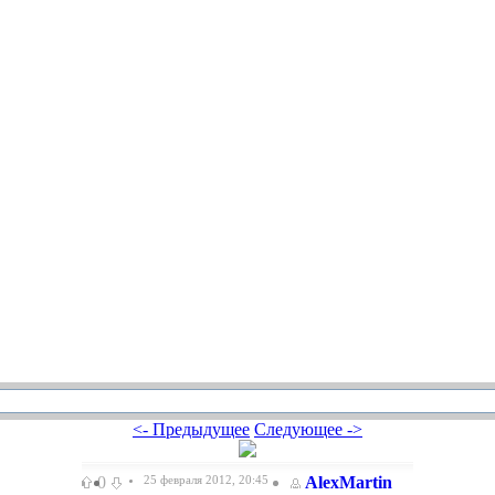
<- Предыдущее
Следующее ->
0
25 февраля 2012, 20:45
AlexMartin