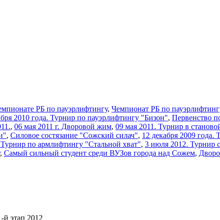
емпионате РБ по пауэрлифтингу
,
Чемпионат РБ по пауэрлифтинг
кабря 2010 года. Турнир по пауэрлифтингу "Бизон"
,
Первенство п
11.
,
06 мая 2011 г. Дворовой жим
,
09 мая 2011. Турнир в станово
и"
,
Силовое состязание "Сожский силач"
,
12 декабря 2009 года.
2 Турнир по армлифтингу "Стальной хват"
,
3 июля 2012. Турнир 
,
Самый сильный студент среди ВУЗов города над Сожем
,
Дворо
-й этап 2012