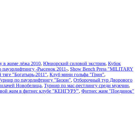
у в жиме лёжа 2010
,
Юниорский силовой экстрим
,
Кубок
о пауэрлифтингу -Рысенок 2011-
,
Show Bench Press "MILITARY
й тяге "Богатырь-2011"
,
Клуб мини гольфа "Грин"
,
 Турнир по пауэрлифтингу "Бизон"
,
Отборочный тур Дворового
силачей Новобелица
,
Турнир по мас-рестлингу среди мужчин
,
вой жим в фитнес клубе "КЕНГУРУ"
,
Фитнес жим "Поединок"