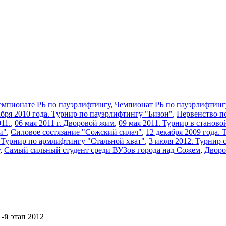
емпионате РБ по пауэрлифтингу
,
Чемпионат РБ по пауэрлифтинг
кабря 2010 года. Турнир по пауэрлифтингу "Бизон"
,
Первенство п
11.
,
06 мая 2011 г. Дворовой жим
,
09 мая 2011. Турнир в станово
и"
,
Силовое состязание "Сожский силач"
,
12 декабря 2009 года.
2 Турнир по армлифтингу "Стальной хват"
,
3 июля 2012. Турнир 
,
Самый сильный студент среди ВУЗов города над Сожем
,
Дворо
-й этап 2012