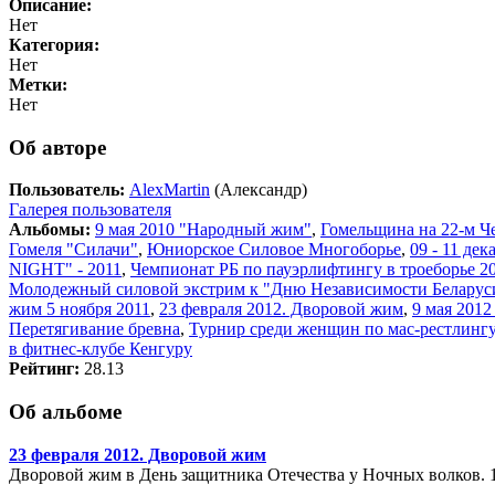
Описание:
Нет
Категория:
Нет
Метки:
Нет
Об авторе
Пользователь:
AlexMartin
(Александр)
Галерея пользователя
Альбомы:
9 мая 2010 "Народный жим"
,
Гомельщина на 22-м Ч
Гомеля "Силачи"
,
Юниорское Силовое Многоборье
,
09 - 11 де
NIGHT" - 2011
,
Чемпионат РБ по пауэрлифтингу в троеборье 20
Молодежный силовой экстрим к "Дню Независимости Беларус
жим 5 ноября 2011
,
23 февраля 2012. Дворовой жим
,
9 мая 201
Перетягивание бревна
,
Турнир среди женщин по мас-рестлингу
в фитнес-клубе Кенгуру
Рейтинг:
28.13
Об альбоме
23 февраля 2012. Дворовой жим
Дворовой жим в День защитника Отечества у Ночных волков. 1