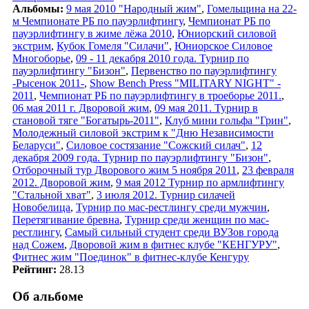
Альбомы:
9 мая 2010 "Народный жим"
,
Гомельщина на 22-
м Чемпионате РБ по пауэрлифтингу
,
Чемпионат РБ по
пауэрлифтингу в жиме лёжа 2010
,
Юниорский силовой
экстрим
,
Кубок Гомеля "Силачи"
,
Юниорское Силовое
Многоборье
,
09 - 11 декабря 2010 года. Турнир по
пауэрлифтингу "Бизон"
,
Первенство по пауэрлифтингу
-Рысенок 2011-
,
Show Bench Press "MILITARY NIGHT" -
2011
,
Чемпионат РБ по пауэрлифтингу в троеборье 2011.
,
06 мая 2011 г. Дворовой жим
,
09 мая 2011. Турнир в
становой тяге "Богатырь-2011"
,
Клуб мини гольфа "Грин"
,
Молодежный силовой экстрим к "Дню Независимости
Беларуси"
,
Силовое состязание "Сожский силач"
,
12
декабря 2009 года. Турнир по пауэрлифтингу "Бизон"
,
Отборочный тур Дворового жим 5 ноября 2011
,
23 февраля
2012. Дворовой жим
,
9 мая 2012 Турнир по армлифтингу
"Стальной хват"
,
3 июля 2012. Турнир силачей
Новобелица
,
Турнир по мас-рестлингу среди мужчин
,
Перетягивание бревна
,
Турнир среди женщин по мас-
рестлингу
,
Самый сильный студент среди ВУЗов города
над Сожем
,
Дворовой жим в фитнес клубе "КЕНГУРУ"
,
Фитнес жим "Поединок" в фитнес-клубе Кенгуру
Рейтинг:
28.13
Об альбоме