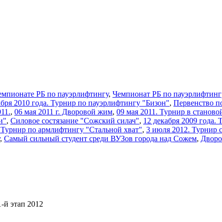
емпионате РБ по пауэрлифтингу
,
Чемпионат РБ по пауэрлифтинг
кабря 2010 года. Турнир по пауэрлифтингу "Бизон"
,
Первенство п
11.
,
06 мая 2011 г. Дворовой жим
,
09 мая 2011. Турнир в станово
и"
,
Силовое состязание "Сожский силач"
,
12 декабря 2009 года.
2 Турнир по армлифтингу "Стальной хват"
,
3 июля 2012. Турнир 
,
Самый сильный студент среди ВУЗов города над Сожем
,
Дворо
-й этап 2012