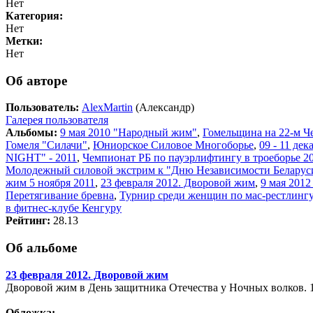
Нет
Категория:
Нет
Метки:
Нет
Об авторе
Пользователь:
AlexMartin
(Александр)
Галерея пользователя
Альбомы:
9 мая 2010 "Народный жим"
,
Гомельщина на 22-м Ч
Гомеля "Силачи"
,
Юниорское Силовое Многоборье
,
09 - 11 де
NIGHT" - 2011
,
Чемпионат РБ по пауэрлифтингу в троеборье 20
Молодежный силовой экстрим к "Дню Независимости Беларус
жим 5 ноября 2011
,
23 февраля 2012. Дворовой жим
,
9 мая 201
Перетягивание бревна
,
Турнир среди женщин по мас-рестлингу
в фитнес-клубе Кенгуру
Рейтинг:
28.13
Об альбоме
23 февраля 2012. Дворовой жим
Дворовой жим в День защитника Отечества у Ночных волков. 1
Обложка: