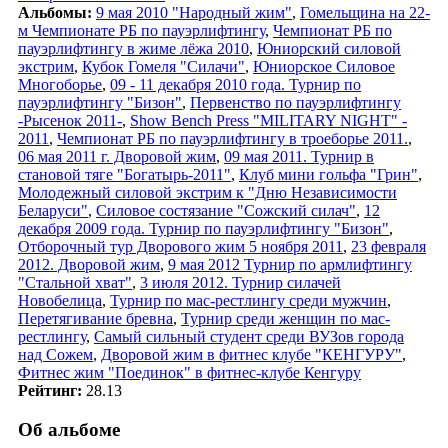
Альбомы:
9 мая 2010 "Народный жим"
,
Гомельщина на 22-
м Чемпионате РБ по пауэрлифтингу
,
Чемпионат РБ по
пауэрлифтингу в жиме лёжа 2010
,
Юниорский силовой
экстрим
,
Кубок Гомеля "Силачи"
,
Юниорское Силовое
Многоборье
,
09 - 11 декабря 2010 года. Турнир по
пауэрлифтингу "Бизон"
,
Первенство по пауэрлифтингу
-Рысенок 2011-
,
Show Bench Press "MILITARY NIGHT" -
2011
,
Чемпионат РБ по пауэрлифтингу в троеборье 2011.
,
06 мая 2011 г. Дворовой жим
,
09 мая 2011. Турнир в
становой тяге "Богатырь-2011"
,
Клуб мини гольфа "Грин"
,
Молодежный силовой экстрим к "Дню Независимости
Беларуси"
,
Силовое состязание "Сожский силач"
,
12
декабря 2009 года. Турнир по пауэрлифтингу "Бизон"
,
Отборочный тур Дворового жим 5 ноября 2011
,
23 февраля
2012. Дворовой жим
,
9 мая 2012 Турнир по армлифтингу
"Стальной хват"
,
3 июля 2012. Турнир силачей
Новобелица
,
Турнир по мас-рестлингу среди мужчин
,
Перетягивание бревна
,
Турнир среди женщин по мас-
рестлингу
,
Самый сильный студент среди ВУЗов города
над Сожем
,
Дворовой жим в фитнес клубе "КЕНГУРУ"
,
Фитнес жим "Поединок" в фитнес-клубе Кенгуру
Рейтинг:
28.13
Об альбоме