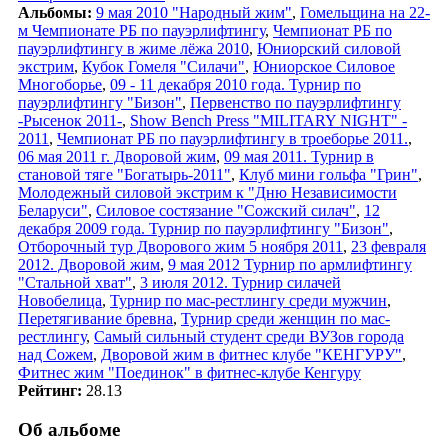
Альбомы:
9 мая 2010 "Народный жим"
,
Гомельщина на 22-
м Чемпионате РБ по пауэрлифтингу
,
Чемпионат РБ по
пауэрлифтингу в жиме лёжа 2010
,
Юниорский силовой
экстрим
,
Кубок Гомеля "Силачи"
,
Юниорское Силовое
Многоборье
,
09 - 11 декабря 2010 года. Турнир по
пауэрлифтингу "Бизон"
,
Первенство по пауэрлифтингу
-Рысенок 2011-
,
Show Bench Press "MILITARY NIGHT" -
2011
,
Чемпионат РБ по пауэрлифтингу в троеборье 2011.
,
06 мая 2011 г. Дворовой жим
,
09 мая 2011. Турнир в
становой тяге "Богатырь-2011"
,
Клуб мини гольфа "Грин"
,
Молодежный силовой экстрим к "Дню Независимости
Беларуси"
,
Силовое состязание "Сожский силач"
,
12
декабря 2009 года. Турнир по пауэрлифтингу "Бизон"
,
Отборочный тур Дворового жим 5 ноября 2011
,
23 февраля
2012. Дворовой жим
,
9 мая 2012 Турнир по армлифтингу
"Стальной хват"
,
3 июля 2012. Турнир силачей
Новобелица
,
Турнир по мас-рестлингу среди мужчин
,
Перетягивание бревна
,
Турнир среди женщин по мас-
рестлингу
,
Самый сильный студент среди ВУЗов города
над Сожем
,
Дворовой жим в фитнес клубе "КЕНГУРУ"
,
Фитнес жим "Поединок" в фитнес-клубе Кенгуру
Рейтинг:
28.13
Об альбоме