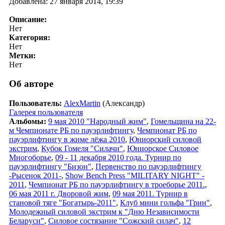
Добавлена: 27 января 2014, 19:39
Описание:
Нет
Категория:
Нет
Метки:
Нет
Об авторе
Пользователь:
AlexMartin
(Александр)
Галерея пользователя
Альбомы:
9 мая 2010 "Народный жим"
,
Гомельщина на 22-
м Чемпионате РБ по пауэрлифтингу
,
Чемпионат РБ по
пауэрлифтингу в жиме лёжа 2010
,
Юниорский силовой
экстрим
,
Кубок Гомеля "Силачи"
,
Юниорское Силовое
Многоборье
,
09 - 11 декабря 2010 года. Турнир по
пауэрлифтингу "Бизон"
,
Первенство по пауэрлифтингу
-Рысенок 2011-
,
Show Bench Press "MILITARY NIGHT" -
2011
,
Чемпионат РБ по пауэрлифтингу в троеборье 2011.
,
06 мая 2011 г. Дворовой жим
,
09 мая 2011. Турнир в
становой тяге "Богатырь-2011"
,
Клуб мини гольфа "Грин"
,
Молодежный силовой экстрим к "Дню Независимости
Беларуси"
,
Силовое состязание "Сожский силач"
,
12