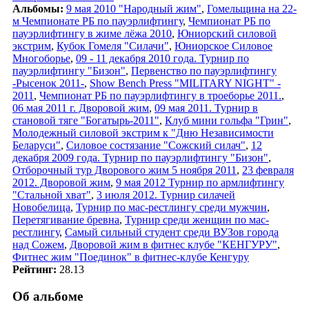
Альбомы:
9 мая 2010 "Народный жим"
,
Гомельщина на 22-
м Чемпионате РБ по пауэрлифтингу
,
Чемпионат РБ по
пауэрлифтингу в жиме лёжа 2010
,
Юниорский силовой
экстрим
,
Кубок Гомеля "Силачи"
,
Юниорское Силовое
Многоборье
,
09 - 11 декабря 2010 года. Турнир по
пауэрлифтингу "Бизон"
,
Первенство по пауэрлифтингу
-Рысенок 2011-
,
Show Bench Press "MILITARY NIGHT" -
2011
,
Чемпионат РБ по пауэрлифтингу в троеборье 2011.
,
06 мая 2011 г. Дворовой жим
,
09 мая 2011. Турнир в
становой тяге "Богатырь-2011"
,
Клуб мини гольфа "Грин"
,
Молодежный силовой экстрим к "Дню Независимости
Беларуси"
,
Силовое состязание "Сожский силач"
,
12
декабря 2009 года. Турнир по пауэрлифтингу "Бизон"
,
Отборочный тур Дворового жим 5 ноября 2011
,
23 февраля
2012. Дворовой жим
,
9 мая 2012 Турнир по армлифтингу
"Стальной хват"
,
3 июля 2012. Турнир силачей
Новобелица
,
Турнир по мас-рестлингу среди мужчин
,
Перетягивание бревна
,
Турнир среди женщин по мас-
рестлингу
,
Самый сильный студент среди ВУЗов города
над Сожем
,
Дворовой жим в фитнес клубе "КЕНГУРУ"
,
Фитнес жим "Поединок" в фитнес-клубе Кенгуру
Рейтинг:
28.13
Об альбоме