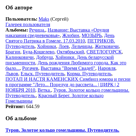
Об авторе
Пользователь:
Maks
(Сергей)
Галерея пользователя
Альбомы:
Речица.
,
Название: Выставка «Орудия
наказания средневековья»
,
Жлобин
,
МОЗЫРЬ
,
День
Святого Патрика в Гомеле. 17.03.2010
,
ПЕТРИКОВ.
Путеводитель
,
Хойники
,
Лоев
,
Лельчицы
,
Житковичи
,
Брагин
,
Буда-Кошелево
,
Октябрьский
,
СВЕТЛОГОРСК
,
Калинковичи
,
Добруш
,
Хойники. День беларусской
письменности
,
День рождения Любимого города. Как это
было...
,
Рогачев
,
Выставка "Время Свадеб"
,
Наровля
,
Львов
,
Ельск. Путеводитель
,
Корма. Путеводитель
,
ПОТАП И НАСТЯ КАМЕНСКИХ Симбиоз юмора и песни
в программе "Лето... Поцелуи до рассвета... | ЦИРК | 2
НОЯБРЯ 2010
,
Ветка.
,
Туров. Золотое кольцо гомельщины.
Путеводитель.
,
Красный Берег. Золотое кольцо
Гомельщины
Рейтинг:
644.59
Об альбоме
Туров. Золотое кольцо гомельщины. Путеводитель.