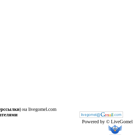
перссылки
) на livegomel.com
вателями
Powered by © LiveGomel