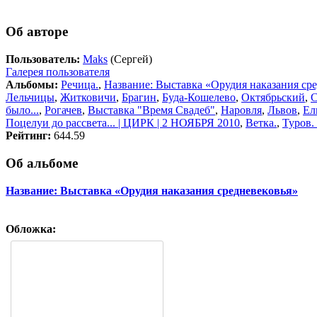
Об авторе
Пользователь:
Maks
(Сергей)
Галерея пользователя
Альбомы:
Речица.
,
Название: Выставка «Орудия наказания ср
Лельчицы
,
Житковичи
,
Брагин
,
Буда-Кошелево
,
Октябрьский
,
было...
,
Рогачев
,
Выставка "Время Свадеб"
,
Наровля
,
Львов
,
Ел
Поцелуи до рассвета... | ЦИРК | 2 НОЯБРЯ 2010
,
Ветка.
,
Туров.
Рейтинг:
644.59
Об альбоме
Название: Выставка «Орудия наказания средневековья»
Обложка: