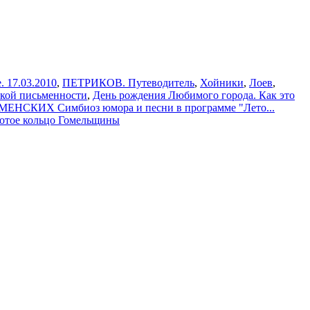
. 17.03.2010
,
ПЕТРИКОВ. Путеводитель
,
Хойники
,
Лоев
,
ской письменности
,
День рождения Любимого города. Как это
СКИХ Симбиоз юмора и песни в программе "Лето...
лотое кольцо Гомельщины