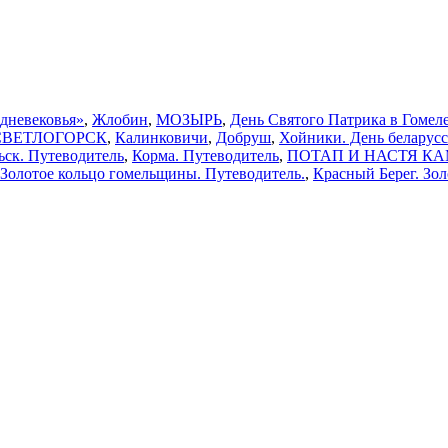
едневековья»
,
Жлобин
,
МОЗЫРЬ
,
День Святого Патрика в Гомеле
СВЕТЛОГОРСК
,
Калинковичи
,
Добруш
,
Хойники. День беларус
ьск. Путеводитель
,
Корма. Путеводитель
,
ПОТАП И НАСТЯ КАМЕН
 Золотое кольцо гомельщины. Путеводитель.
,
Красный Берег. Зо