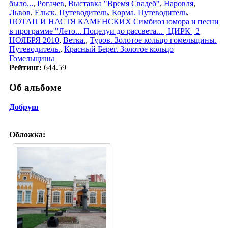
было...
,
Рогачев
,
Выставка "Время Свадеб"
,
Наровля
,
Львов
,
Ельск. Путеводитель
,
Корма. Путеводитель
,
ПОТАП И НАСТЯ КАМЕНСКИХ Симбиоз юмора и песни
в программе "Лето... Поцелуи до рассвета... | ЦИРК | 2
НОЯБРЯ 2010
,
Ветка.
,
Туров. Золотое кольцо гомельщины.
Путеводитель.
,
Красный Берег. Золотое кольцо
Гомельщины
Рейтинг:
644.59
Об альбоме
Добруш
Обложка: