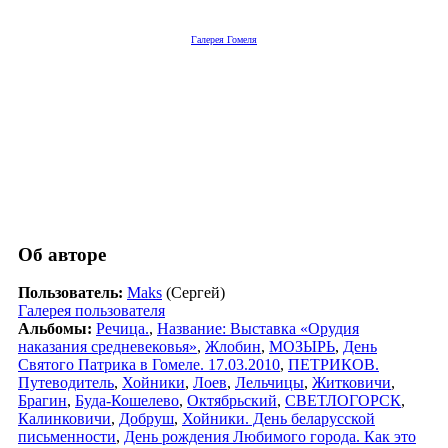
Галерея Гомеля
Об авторе
Пользователь:
Maks
(Сергей)
Галерея пользователя
Альбомы:
Речица.
,
Название: Выставка «Орудия
наказания средневековья»
,
Жлобин
,
МОЗЫРЬ
,
День
Святого Патрика в Гомеле. 17.03.2010
,
ПЕТРИКОВ.
Путеводитель
,
Хойники
,
Лоев
,
Лельчицы
,
Житковичи
,
Брагин
,
Буда-Кошелево
,
Октябрьский
,
СВЕТЛОГОРСК
,
Калинковичи
,
Добруш
,
Хойники. День беларусской
письменности
,
День рождения Любимого города. Как это