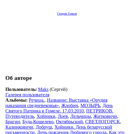
Галерея Гомеля
Об авторе
Пользователь:
Maks
(Сергей)
Галерея пользователя
Альбомы:
Речица.
,
Название: Выставка «Орудия
наказания средневековья»
,
Жлобин
,
МОЗЫРЬ
,
День
Святого Патрика в Гомеле. 17.03.2010
,
ПЕТРИКОВ.
Путеводитель
,
Хойники
,
Лоев
,
Лельчицы
,
Житковичи
,
Брагин
,
Буда-Кошелево
,
Октябрьский
,
СВЕТЛОГОРСК
,
Калинковичи
,
Добруш
,
Хойники. День беларусской
письменности
,
День рождения Любимого города. Как это