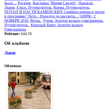
было...
,
Рогачев
,
Выставка "Время Свадеб"
,
Наровля
,
Львов
,
Ельск. Путеводитель
,
Корма. Путеводитель
,
ПОТАП И НАСТЯ КАМЕНСКИХ Симбиоз юмора и песни
в программе "Лето... Поцелуи до рассвета... | ЦИРК | 2
НОЯБРЯ 2010
,
Ветка.
,
Туров. Золотое кольцо гомельщины.
Путеводитель.
,
Красный Берег. Золотое кольцо
Гомельщины
Рейтинг:
644.59
Об альбоме
Львов
Обложка: