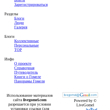
Войти
Зарегистрироваться
Разделы
Блоги
Люди
Галерея
Блоги
Коллективные
Персональные
TOP
Инфо
О проекте
Справочная
Путеводитель
Книги о Гомеле
Панорамы Гомеля
Использование материалов
сайта
livegomel.com
Powered by ©
разрешается при условии
LiveGomel
установки ссылки (для