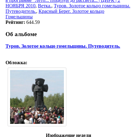
в программе "Лето... Поцелуи до рассвета... | ЦИРК | 2
НОЯБРЯ 2010
,
Ветка.
,
Туров. Золотое кольцо гомельщины.
Путеводитель.
,
Красный Берег. Золотое кольцо
Гомельщины
Рейтинг:
644.59
Об альбоме
Туров. Золотое кольцо гомельщины. Путеводитель.
Обложка:
Изображение недели