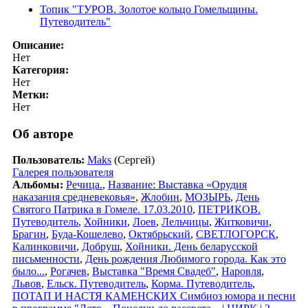
Топик "ТУРОВ. Золотое кольцо Гомельщины.
Путеводитель"
Описание:
Нет
Категория:
Нет
Метки:
Нет
Об авторе
Пользователь:
Maks
(Сергей)
Галерея пользователя
Альбомы:
Речица.
,
Название: Выставка «Орудия
наказания средневековья»
,
Жлобин
,
МОЗЫРЬ
,
День
Святого Патрика в Гомеле. 17.03.2010
,
ПЕТРИКОВ.
Путеводитель
,
Хойники
,
Лоев
,
Лельчицы
,
Житковичи
,
Брагин
,
Буда-Кошелево
,
Октябрьский
,
СВЕТЛОГОРСК
,
Калинковичи
,
Добруш
,
Хойники. День беларусской
письменности
,
День рождения Любимого города. Как это
было...
,
Рогачев
,
Выставка "Время Свадеб"
,
Наровля
,
Львов
,
Ельск. Путеводитель
,
Корма. Путеводитель
,
ПОТАП И НАСТЯ КАМЕНСКИХ Симбиоз юмора и песни