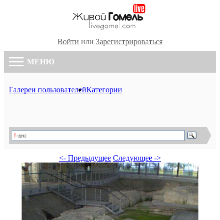
Войти
или
Зарегистрироваться
МЕНЮ
Галереи пользователей
Категории
<- Предыдущее
Следующее ->