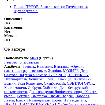
Топик "ТУРОВ. Золотое кольцо Гомельщины.
Путеводитель"
Описание:
Нет
Категория:
Нет
Метки:
Нет
Об авторе
Пользователь:
Maks
(Сергей)
Галерея пользователя
Альбомы:
Речица.
,
Название: Выставка «Орудия
наказания средневековья»
,
Жлобин
,
МОЗЫРЬ
,
День
Святого Патрика в Гомеле. 17.03.2010
,
ПЕТРИКОВ.
Путеводитель
,
Хойники
,
Лоев
,
Лельчицы
,
Житковичи
,
Брагин
,
Буда-Кошелево
,
Октябрьский
,
СВЕТЛОГОРСК
,
Калинковичи
,
Добруш
,
Хойники. День беларусской
письменности
,
День рождения Любимого города. Как это
было...
,
Рогачев
,
Выставка "Время Свадеб"
,
Наровля
,
Львов
,
Ельск. Путеводитель
,
Корма. Путеводитель
,
ПОТАП И НАСТЯ КАМЕНСКИХ Симбиоз юмора и песни