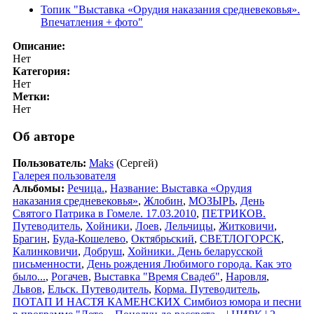
Топик "Выставка «Орудия наказания средневековья».
Впечатления + фото"
Описание:
Нет
Категория:
Нет
Метки:
Нет
Об авторе
Пользователь:
Maks
(Сергей)
Галерея пользователя
Альбомы:
Речица.
,
Название: Выставка «Орудия
наказания средневековья»
,
Жлобин
,
МОЗЫРЬ
,
День
Святого Патрика в Гомеле. 17.03.2010
,
ПЕТРИКОВ.
Путеводитель
,
Хойники
,
Лоев
,
Лельчицы
,
Житковичи
,
Брагин
,
Буда-Кошелево
,
Октябрьский
,
СВЕТЛОГОРСК
,
Калинковичи
,
Добруш
,
Хойники. День беларусской
письменности
,
День рождения Любимого города. Как это
было...
,
Рогачев
,
Выставка "Время Свадеб"
,
Наровля
,
Львов
,
Ельск. Путеводитель
,
Корма. Путеводитель
,
ПОТАП И НАСТЯ КАМЕНСКИХ Симбиоз юмора и песни