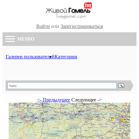
Войти
или
Зарегистрироваться
МЕНЮ
Галереи пользователей
Категории
<- Предыдущее
Следующее ->