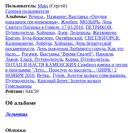
Пользователь:
Maks
(Сергей)
Галерея пользователя
Альбомы:
Речица.
,
Название: Выставка «Орудия
наказания средневековья»
,
Жлобин
,
МОЗЫРЬ
,
День
Святого Патрика в Гомеле. 17.03.2010
,
ПЕТРИКОВ.
Путеводитель
,
Хойники
,
Лоев
,
Лельчицы
,
Житковичи
,
Брагин
,
Буда-Кошелево
,
Октябрьский
,
СВЕТЛОГОРСК
,
Калинковичи
,
Добруш
,
Хойники. День беларусской
письменности
,
День рождения Любимого города. Как это
было...
,
Рогачев
,
Выставка "Время Свадеб"
,
Наровля
,
Львов
,
Ельск. Путеводитель
,
Корма. Путеводитель
,
ПОТАП И НАСТЯ КАМЕНСКИХ Симбиоз юмора и песни
в программе "Лето... Поцелуи до рассвета... | ЦИРК | 2
НОЯБРЯ 2010
,
Ветка.
,
Туров. Золотое кольцо гомельщины.
Путеводитель.
,
Красный Берег. Золотое кольцо
Гомельщины
Рейтинг:
644.59
Об альбоме
Лельчицы
Обложка: