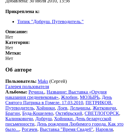
Добавлена: 30 июля 2010, 13:56
Прикреплена к:
Топик "Добруш. Путеводитель."
Описание:
Нет
Категория:
Нет
Метки:
Нет
Об авторе
Пользователь:
Maks
(Сергей)
Галерея пользователя
Альбомы:
Речица.
,
Название: Выставка «Орудия
наказания средневековья»
,
Жлобин
,
МОЗЫРЬ
,
День
Святого Патрика в Гомеле. 17.03.2010
,
ПЕТРИКОВ.
Путеводитель
,
Хойники
,
Лоев
,
Лельчицы
,
Житковичи
,
Брагин
,
Буда-Кошелево
,
Октябрьский
,
СВЕТЛОГОРСК
,
Калинковичи
,
Добруш
,
Хойники. День беларусской
письменности
,
День рождения Любимого города. Как это
было...
,
Рогачев
,
Выставка "Время Свадеб"
,
Наровля
,