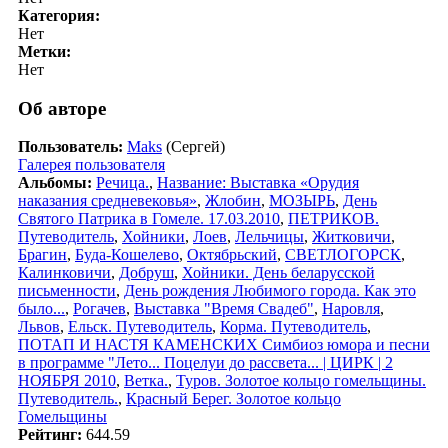
Категория:
Нет
Метки:
Нет
Об авторе
Пользователь:
Maks
(Сергей)
Галерея пользователя
Альбомы:
Речица.
,
Название: Выставка «Орудия
наказания средневековья»
,
Жлобин
,
МОЗЫРЬ
,
День
Святого Патрика в Гомеле. 17.03.2010
,
ПЕТРИКОВ.
Путеводитель
,
Хойники
,
Лоев
,
Лельчицы
,
Житковичи
,
Брагин
,
Буда-Кошелево
,
Октябрьский
,
СВЕТЛОГОРСК
,
Калинковичи
,
Добруш
,
Хойники. День беларусской
письменности
,
День рождения Любимого города. Как это
было...
,
Рогачев
,
Выставка "Время Свадеб"
,
Наровля
,
Львов
,
Ельск. Путеводитель
,
Корма. Путеводитель
,
ПОТАП И НАСТЯ КАМЕНСКИХ Симбиоз юмора и песни
в программе "Лето... Поцелуи до рассвета... | ЦИРК | 2
НОЯБРЯ 2010
,
Ветка.
,
Туров. Золотое кольцо гомельщины.
Путеводитель.
,
Красный Берег. Золотое кольцо
Гомельщины
Рейтинг:
644.59