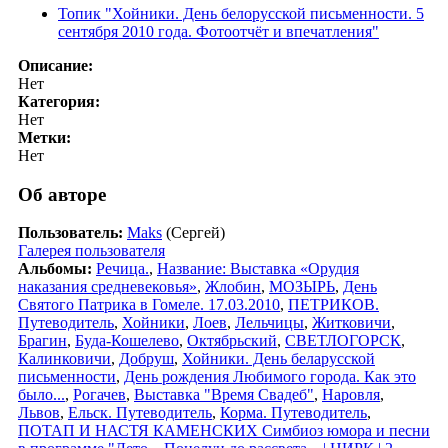
Топик "Хойники. День белорусской письменности. 5
сентября 2010 года. Фотоотчёт и впечатления"
Описание:
Нет
Категория:
Нет
Метки:
Нет
Об авторе
Пользователь:
Maks
(Сергей)
Галерея пользователя
Альбомы:
Речица.
,
Название: Выставка «Орудия
наказания средневековья»
,
Жлобин
,
МОЗЫРЬ
,
День
Святого Патрика в Гомеле. 17.03.2010
,
ПЕТРИКОВ.
Путеводитель
,
Хойники
,
Лоев
,
Лельчицы
,
Житковичи
,
Брагин
,
Буда-Кошелево
,
Октябрьский
,
СВЕТЛОГОРСК
,
Калинковичи
,
Добруш
,
Хойники. День беларусской
письменности
,
День рождения Любимого города. Как это
было...
,
Рогачев
,
Выставка "Время Свадеб"
,
Наровля
,
Львов
,
Ельск. Путеводитель
,
Корма. Путеводитель
,
ПОТАП И НАСТЯ КАМЕНСКИХ Симбиоз юмора и песни