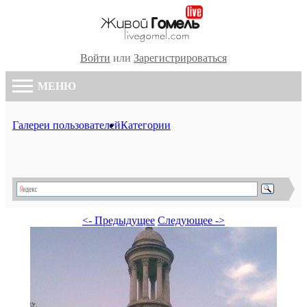
Войти
или
Зарегистрироваться
МЕНЮ
Галереи пользователей
Категории
<- Предыдущее
Следующее ->