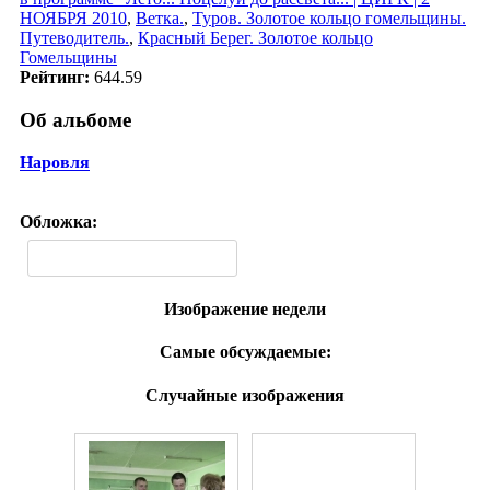
НОЯБРЯ 2010
,
Ветка.
,
Туров. Золотое кольцо гомельщины.
Путеводитель.
,
Красный Берег. Золотое кольцо
Гомельщины
Рейтинг:
644.59
Об альбоме
Наровля
Обложка:
Изображение недели
Самые обсуждаемые:
Случайные изображения