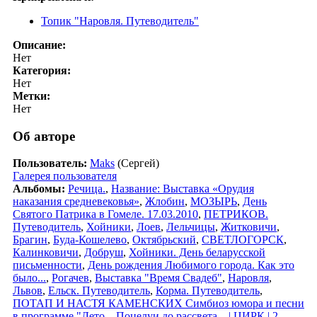
Топик "Наровля. Путеводитель"
Описание:
Нет
Категория:
Нет
Метки:
Нет
Об авторе
Пользователь:
Maks
(Сергей)
Галерея пользователя
Альбомы:
Речица.
,
Название: Выставка «Орудия
наказания средневековья»
,
Жлобин
,
МОЗЫРЬ
,
День
Святого Патрика в Гомеле. 17.03.2010
,
ПЕТРИКОВ.
Путеводитель
,
Хойники
,
Лоев
,
Лельчицы
,
Житковичи
,
Брагин
,
Буда-Кошелево
,
Октябрьский
,
СВЕТЛОГОРСК
,
Калинковичи
,
Добруш
,
Хойники. День беларусской
письменности
,
День рождения Любимого города. Как это
было...
,
Рогачев
,
Выставка "Время Свадеб"
,
Наровля
,
Львов
,
Ельск. Путеводитель
,
Корма. Путеводитель
,
ПОТАП И НАСТЯ КАМЕНСКИХ Симбиоз юмора и песни
в программе "Лето... Поцелуи до рассвета... | ЦИРК | 2