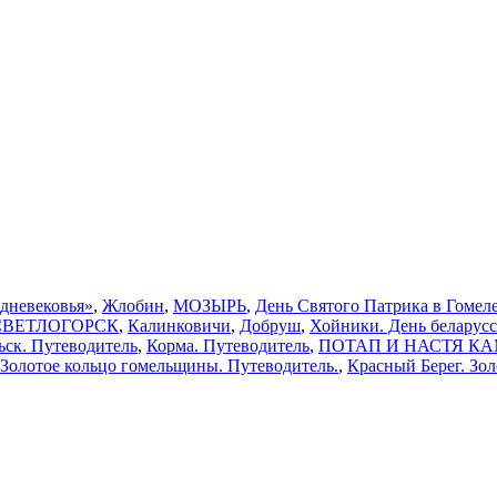
едневековья»
,
Жлобин
,
МОЗЫРЬ
,
День Святого Патрика в Гомеле
СВЕТЛОГОРСК
,
Калинковичи
,
Добруш
,
Хойники. День беларус
ьск. Путеводитель
,
Корма. Путеводитель
,
ПОТАП И НАСТЯ КАМЕН
 Золотое кольцо гомельщины. Путеводитель.
,
Красный Берег. Зо