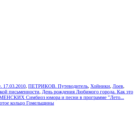
. 17.03.2010
,
ПЕТРИКОВ. Путеводитель
,
Хойники
,
Лоев
,
ской письменности
,
День рождения Любимого города. Как это
СКИХ Симбиоз юмора и песни в программе "Лето...
лотое кольцо Гомельщины