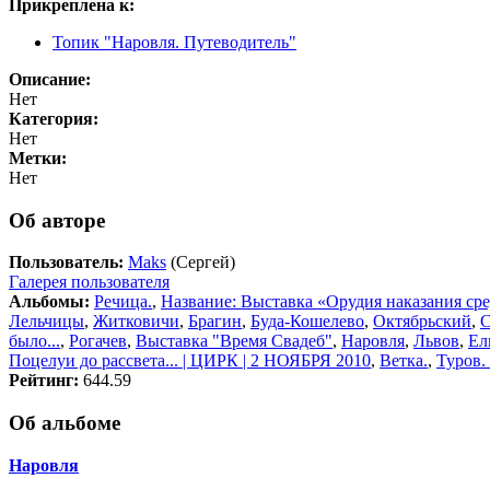
Прикреплена к:
Топик "Наровля. Путеводитель"
Описание:
Нет
Категория:
Нет
Метки:
Нет
Об авторе
Пользователь:
Maks
(Сергей)
Галерея пользователя
Альбомы:
Речица.
,
Название: Выставка «Орудия наказания ср
Лельчицы
,
Житковичи
,
Брагин
,
Буда-Кошелево
,
Октябрьский
,
было...
,
Рогачев
,
Выставка "Время Свадеб"
,
Наровля
,
Львов
,
Ел
Поцелуи до рассвета... | ЦИРК | 2 НОЯБРЯ 2010
,
Ветка.
,
Туров.
Рейтинг:
644.59
Об альбоме
Наровля