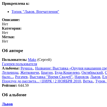
Прикреплена к:
Топик "Львов. Впечатления"
Описание:
Нет
Категория:
Нет
Метки:
Нет
Об авторе
Пользователь:
Maks
(Сергей)
Галерея пользователя
Альбомы:
Речица.
,
Название: Выставка «Орудия наказания ср
Лельчицы
,
Житковичи
,
Брагин
,
Буда-Кошелево
,
Октябрьский
,
было...
,
Рогачев
,
Выставка "Время Свадеб"
,
Наровля
,
Львов
,
Ел
Поцелуи до рассвета... | ЦИРК | 2 НОЯБРЯ 2010
,
Ветка.
,
Туров.
Рейтинг:
644.59
Об альбоме
Львов