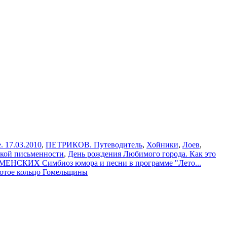
. 17.03.2010
,
ПЕТРИКОВ. Путеводитель
,
Хойники
,
Лоев
,
ской письменности
,
День рождения Любимого города. Как это
СКИХ Симбиоз юмора и песни в программе "Лето...
лотое кольцо Гомельщины