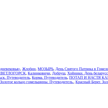
едневековья»
,
Жлобин
,
МОЗЫРЬ
,
День Святого Патрика в Гомеле
СВЕТЛОГОРСК
,
Калинковичи
,
Добруш
,
Хойники. День беларус
ьск. Путеводитель
,
Корма. Путеводитель
,
ПОТАП И НАСТЯ КАМЕН
 Золотое кольцо гомельщины. Путеводитель.
,
Красный Берег. Зо