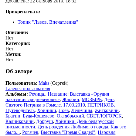
Добавлена: 22 октября 2010, 18:32
Прикреплена к:
Топик "Львов. Впечатления"
Описание:
Нет
Категория:
Нет
Метки:
Нет
Об авторе
Пользователь:
Maks
(Сергей)
Галерея пользователя
Альбомы:
Речица.
,
Название: Выставка «Орудия
наказания средневековья»
,
Жлобин
,
МОЗЫРЬ
,
День
Святого Патрика в Гомеле. 17.03.2010
,
ПЕТРИКОВ.
Путеводитель
,
Хойники
,
Лоев
,
Лельчицы
,
Житковичи
,
Брагин
,
Буда-Кошелево
,
Октябрьский
,
СВЕТЛОГОРСК
,
Калинковичи
,
Добруш
,
Хойники. День беларусской
письменности
,
День рождения Любимого города. Как это
было...
,
Рогачев
,
Выставка "Время Свадеб"
,
Наровля
,