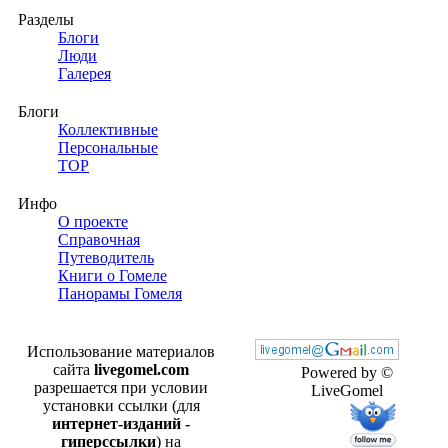
Разделы
Блоги
Люди
Галерея
Блоги
Коллективные
Персональные
TOP
Инфо
О проекте
Справочная
Путеводитель
Книги о Гомеле
Панорамы Гомеля
Использование материалов
сайта
livegomel.com
Powered by ©
разрешается при условии
LiveGomel
установки ссылки (для
интернет-изданий -
гиперссылки
) на