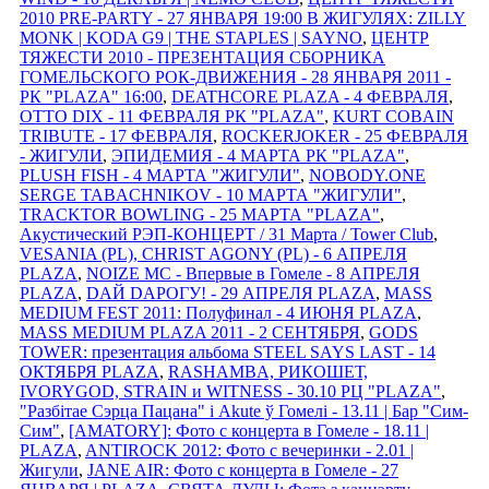
2010 PRE-PARTY - 27 ЯНВАРЯ 19:00 В ЖИГУЛЯХ: ZILLY
MONK | KODA G9 | THE STAPLES | SAYNO
,
ЦЕНТР
ТЯЖЕСТИ 2010 - ПРЕЗЕНТАЦИЯ СБОРНИКА
ГОМЕЛЬСКОГО РОК-ДВИЖЕНИЯ - 28 ЯНВАРЯ 2011 -
РК "PLAZA" 16:00
,
DEATHCORE PLAZA - 4 ФЕВРАЛЯ
,
OTTO DIX - 11 ФЕВРАЛЯ РК "PLAZA"
,
KURT COBAIN
TRIBUTE - 17 ФЕВРАЛЯ
,
ROCKERJOKER - 25 ФЕВРАЛЯ
- ЖИГУЛИ
,
ЭПИДЕМИЯ - 4 МАРТА РК "PLAZA"
,
PLUSH FISH - 4 МАРТА "ЖИГУЛИ"
,
NOBODY.ONE
SERGE TABACHNIKOV - 10 МАРТА "ЖИГУЛИ"
,
TRACKTOR BOWLING - 25 МАРТА "PLAZA"
,
Акустический РЭП-КОНЦЕРТ / 31 Марта / Tower Club
,
VESANIA (PL), CHRIST AGONY (PL) - 6 АПРЕЛЯ
PLAZA
,
NOIZE MC - Впервые в Гомеле - 8 АПРЕЛЯ
PLAZA
,
DАЙ DАРОГУ! - 29 АПРЕЛЯ PLAZA
,
MASS
MEDIUM FEST 2011: Полуфинал - 4 ИЮНЯ PLAZA
,
MASS MEDIUM PLAZA 2011 - 2 СЕНТЯБРЯ
,
GODS
TOWER: презентация альбома STEEL SAYS LAST - 14
ОКТЯБРЯ PLAZA
,
RASHAMBA, РИКОШЕТ,
IVORYGOD, STRAIN и WITNESS - 30.10 РЦ "PLAZA"
,
"Разбітае Сэрца Пацана" і Akute ў Гомелi - 13.11 | Бар "Сим-
Сим"
,
[AMATORY]: Фото с концерта в Гомеле - 18.11 |
PLAZA
,
ANTIROCK 2012: Фото с вечеринки - 2.01 |
Жигули
,
JANE AIR: Фото с концерта в Гомеле - 27