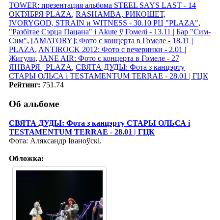
TOWER: презентация альбома STEEL SAYS LAST - 14
ОКТЯБРЯ PLAZA
,
RASHAMBA, РИКОШЕТ,
IVORYGOD, STRAIN и WITNESS - 30.10 РЦ "PLAZA"
,
"Разбітае Сэрца Пацана" і Akute ў Гомелi - 13.11 | Бар "Сим-
Сим"
,
[AMATORY]: Фото с концерта в Гомеле - 18.11 |
PLAZA
,
ANTIROCK 2012: Фото с вечеринки - 2.01 |
Жигули
,
JANE AIR: Фото с концерта в Гомеле - 27
ЯНВАРЯ | PLAZA
,
СВЯТА ДУДЫ: Фота з канцэрту
СТАРЫ ОЛЬСА i TESTAMENTUM TERRAE - 28.01 | ГЦК
Рейтинг:
751.74
Об альбоме
СВЯТА ДУДЫ: Фота з канцэрту СТАРЫ ОЛЬСА i
TESTAMENTUM TERRAE - 28.01 | ГЦК
Фота: Аляксандр Іваноўскі.
Обложка: