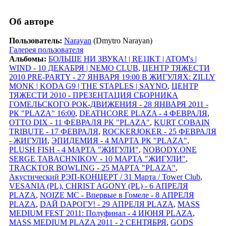
Об авторе
Пользователь:
Narayan
(Dmytro Narayan)
Галерея пользователя
Альбомы:
БОЛЬШЕ НИ ЗВУКА! | RE1IKT | ATOM's |
WIND - 10 ДЕКАБРЯ | NEMO CLUB
,
ЦЕНТР ТЯЖЕСТИ
2010 PRE-PARTY - 27 ЯНВАРЯ 19:00 В ЖИГУЛЯХ: ZILLY
MONK | KODA G9 | THE STAPLES | SAYNO
,
ЦЕНТР
ТЯЖЕСТИ 2010 - ПРЕЗЕНТАЦИЯ СБОРНИКА
ГОМЕЛЬСКОГО РОК-ДВИЖЕНИЯ - 28 ЯНВАРЯ 2011 -
РК "PLAZA" 16:00
,
DEATHCORE PLAZA - 4 ФЕВРАЛЯ
,
OTTO DIX - 11 ФЕВРАЛЯ РК "PLAZA"
,
KURT COBAIN
TRIBUTE - 17 ФЕВРАЛЯ
,
ROCKERJOKER - 25 ФЕВРАЛЯ
- ЖИГУЛИ
,
ЭПИДЕМИЯ - 4 МАРТА РК "PLAZA"
,
PLUSH FISH - 4 МАРТА "ЖИГУЛИ"
,
NOBODY.ONE
SERGE TABACHNIKOV - 10 МАРТА "ЖИГУЛИ"
,
TRACKTOR BOWLING - 25 МАРТА "PLAZA"
,
Акустический РЭП-КОНЦЕРТ / 31 Марта / Tower Club
,
VESANIA (PL), CHRIST AGONY (PL) - 6 АПРЕЛЯ
PLAZA
,
NOIZE MC - Впервые в Гомеле - 8 АПРЕЛЯ
PLAZA
,
DАЙ DАРОГУ! - 29 АПРЕЛЯ PLAZA
,
MASS
MEDIUM FEST 2011: Полуфинал - 4 ИЮНЯ PLAZA
,
MASS MEDIUM PLAZA 2011 - 2 СЕНТЯБРЯ
,
GODS