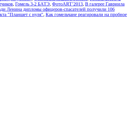
тчиков
,
Гомель 3-2 БАТЭ
,
ФотоART’2013
,
В галерее Гавриила
ди Ленина дипломы офицеров-спасателей получили 106
кта "Планшет с нуля"
,
Как гомельчане реагировали на пробное