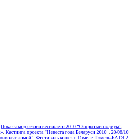
,
Показы мод сезона весна/лето 2010 “Открытый подиум”
,
k»
,
Кастинга проекта "Невеста года Беларуси 2010"
,
20/08/10
риводят домой"
,
Фестиваль кошек в Гомеле
,
Гомель-БАТЭ 2