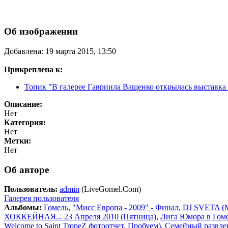
Об изображении
Добавлена: 19 марта 2015, 13:50
Прикреплена к:
Топик "В галерее Гавриила Ващенко открылась выставка
Описание:
Нет
Категория:
Нет
Метки:
Нет
Об авторе
Пользователь:
admin
(LiveGomel.Com)
Галерея пользователя
Альбомы:
Гомель
,
"Мисс Европа - 2009" - Финал
,
DJ SVETA (M
ХОККЕЙНАЯ... 23 Апреля 2010 (Пятница)
,
Лига Юмора в Гом
Welcome to Saint TropeZ фотоотчет
,
Пробуем)
,
Семейный развле