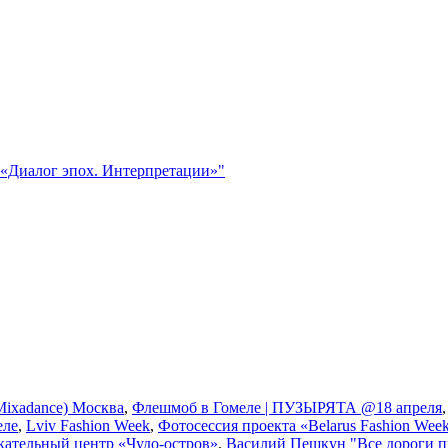
 «Диалог эпох. Интерпретации»"
ixadance) Москва
,
Флешмоб в Гомеле | ПУЗЫРЯТА @18 апреля
еле
,
Lviv Fashion Week
,
Фотосессия проекта «Belarus Fashion Wee
кательный центр «Чудо-остров»
,
Василий Пешкун "Все дороги п