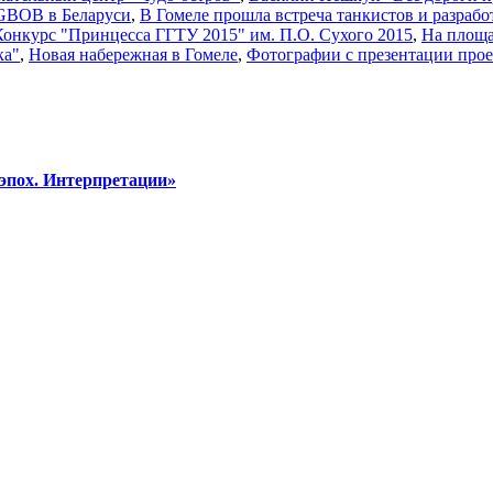
GBOB в Беларуси
,
В Гомеле прошла встреча танкистов и разрабо
Конкурс "Принцесса ГГТУ 2015" им. П.О. Сухого 2015
,
На площа
ка"
,
Новая набережная в Гомеле
,
Фотографии с презентации прое
эпох. Интерпретации»