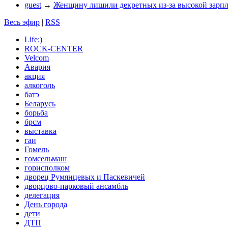
guest
→
Женщину лишили декретных из-за высокой зарп
Весь эфир
|
RSS
Life:)
ROCK-CENTER
Velcom
Авария
акция
алкоголь
батэ
Беларусь
борьба
брсм
выставка
гаи
Гомель
гомсельмаш
горисполком
дворец Румянцевых и Паскевичей
дворцово-парковый ансамбль
делегация
День города
дети
ДТП