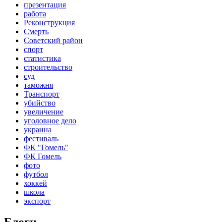
презентация
работа
Реконструкция
Смерть
Советский район
спорт
статистика
строительство
суд
таможня
Транспорт
убийство
увеличение
уголовное дело
украина
фестиваль
ФК "Гомель"
ФК Гомель
фото
футбол
хоккей
школа
экспорт