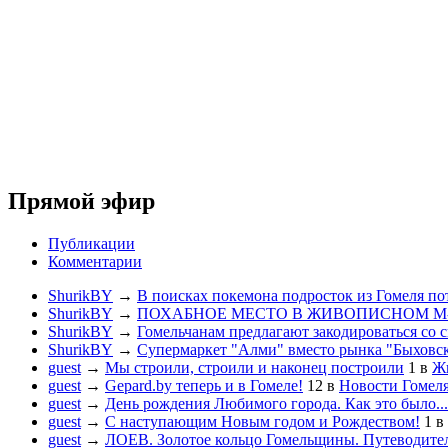
Прямой эфир
Публикации
Комментарии
ShurikBY
→
В поисках покемона подросток из Гомеля по
ShurikBY
→
ПОХАБНОЕ МЕСТО В ЖИВОПИСНОМ М
ShurikBY
→
Гомельчанам предлагают закодироваться со 
ShurikBY
→
Супермаркет "Алми" вместо рынка "Быховс
guest
→
Мы строили, строили и наконец построили
1
в
Жи
guest
→
Gepard.by теперь и в Гомеле!
12
в
Новости Гомел
guest
→
День рождения Любимого города. Как это было...
guest
→
С наступающим Новым годом и Рождеством!
1
в
guest
→
ЛОЕВ. Золотое кольцо Гомельщины. Путеводител