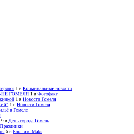
терялся
1
в
Криминальные новости
-НЕ ГОМЕЛЯ
1
в
Фотофакт
скидкой
1
в
Новости Гомеля
кий"
1
в
Новости Гомеля
льё в Гомеле
я
9
в
День города Гомель
Праздники
ь.
6
в
Блог им. Maks