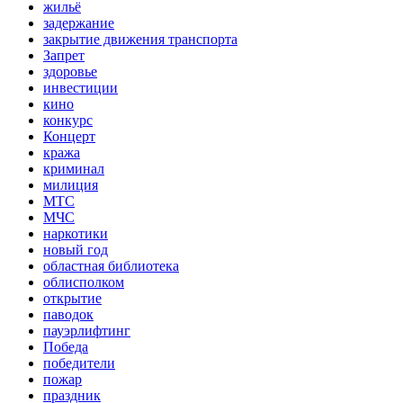
жильё
задержание
закрытие движения транспорта
Запрет
здоровье
инвестиции
кино
конкурс
Концерт
кража
криминал
милиция
МТС
МЧС
наркотики
новый год
областная библиотека
облисполком
открытие
паводок
пауэрлифтинг
Победа
победители
пожар
праздник