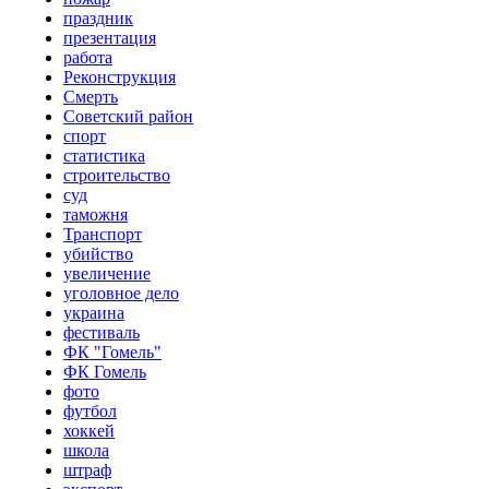
праздник
презентация
работа
Реконструкция
Смерть
Советский район
спорт
статистика
строительство
суд
таможня
Транспорт
убийство
увеличение
уголовное дело
украина
фестиваль
ФК "Гомель"
ФК Гомель
фото
футбол
хоккей
школа
штраф