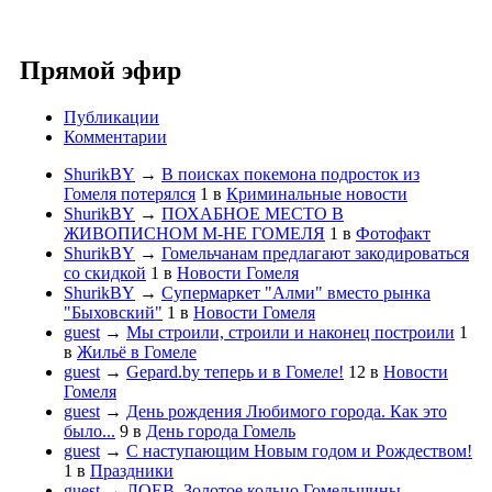
Прямой эфир
Публикации
Комментарии
ShurikBY
→
В поисках покемона подросток из
Гомеля потерялся
1
в
Криминальные новости
ShurikBY
→
ПОХАБНОЕ МЕСТО В
ЖИВОПИСНОМ М-НЕ ГОМЕЛЯ
1
в
Фотофакт
ShurikBY
→
Гомельчанам предлагают закодироваться
со скидкой
1
в
Новости Гомеля
ShurikBY
→
Супермаркет "Алми" вместо рынка
"Быховский"
1
в
Новости Гомеля
guest
→
Мы строили, строили и наконец построили
1
в
Жильё в Гомеле
guest
→
Gepard.by теперь и в Гомеле!
12
в
Новости
Гомеля
guest
→
День рождения Любимого города. Как это
было...
9
в
День города Гомель
guest
→
С наступающим Новым годом и Рождеством!
1
в
Праздники
guest
→
ЛОЕВ. Золотое кольцо Гомельщины.