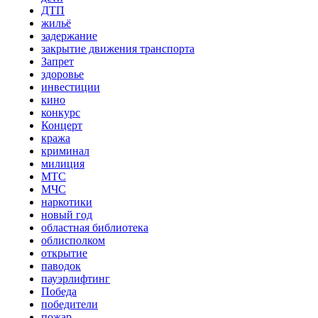
ДТП
жильё
задержание
закрытие движения транспорта
Запрет
здоровье
инвестиции
кино
конкурс
Концерт
кража
криминал
милиция
МТС
МЧС
наркотики
новый год
областная библиотека
облисполком
открытие
паводок
пауэрлифтинг
Победа
победители
пожар