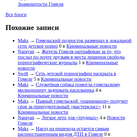
Знаменитости Гомеля
Все блоги
Похожие записи
Maks
→
Гомельский подросток размещал в локальной
сети детское порно
0
в
Криминальные новости
Narayan
→
Житель Гомеля оштрафован за то, что
послал по почте друзьям в места лишения свободы
порнографические журналы
1
в
Криминальные
новости
Swift
→
Сеть детской порнографии раскрыта в
Гомеле
5
в
Криминальные новости
Maks
→
Служебная собака помогла гомельскому
милиционеру задержать насильника
4
в
Криминальные новости
Maks
→
Пьяный гомельский «парикмахер» получит
срок за принудительный «мастеркласс»
11
в
Криминальные новости
Narayan
→
Легкое лето для «трудных»
4
в
Новости
Гомеля
Maks
→
Наезд на пешехода остается самым
распространенным видом ДТП в Гомеле
0
в