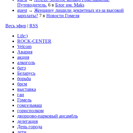
Путеводитель.
6
в
Блог им. Maks
guest
→
Женщину лишили декретных из-за высокой
зарплаты?
7
в
Новости Гомеля
Весь эфир
|
RSS
Life:)
ROCK-CENTER
Velcom
Авария
акция
алкоголь
батэ
Беларусь
борьба
брсм
выставка
гаи
Гомель
гомсельмаш
горисполком
дворцово-парковый ансамбль
делегация
День города
дети