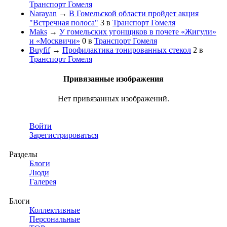
Транспорт Гомеля
Narayan
→
В Гомельской области пройдет акция
"Встречная полоса"
3
в
Транспорт Гомеля
Maks
→
У гомельских угонщиков в почете «Жигули»
и «Москвичи»
0
в
Транспорт Гомеля
Buyfif
→
Профилактика тонированных стекол
2
в
Транспорт Гомеля
Привязанные изображения
Нет привязанных изображений.
Войти
Зарегистрироваться
Разделы
Блоги
Люди
Галерея
Блоги
Коллективные
Персональные