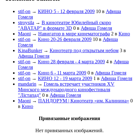
stif-on
→
КИНО 5 - 12 февраля 2009
10
в
Афиша
Гомеля
stroysila
→
В кинотеатре Юбилейный скоро
"АВАТАР" в формате 3D
0
в
Афиша Гомеля
Maoni
→
Навигатор в мире кинематографа
2
в
Кино
stif-on
→
Кино 20-26 февраля 2009
10
в
Афиша
Гомеля
KinaBunker
→
Кинотеатр под открытым небом
3
в
Афиша Гомеля
stif-on
→
Кино 28 февраля - 4 марта 2009
4
в
Афиша
Гомеля
stif-on
→
Кино 6 - 11 марта 2009
0
в
Афиша Гомеля
stif-on
→
КИНО 12 - 19 марта 2009
1
в
Афиша Гомеля
mandarin
→
Гомель встречает участников XV
Минского международного кинофестиваля
"Лiстапад"
0
в
Афиша Гомеля
Maoni
→
ПАНДОРУМ | Кинотеатр «им. Калинина»
0
в
Кино
Привязанные изображения
Нет привязанных изображений.