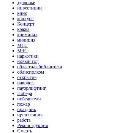
здоровье
инвестиции
кино
конкурс
Концерт
кража
криминал
милиция
МТС
МЧС
наркотики
новый год
областная библиотека
облисполком
открытие
паводок
пауэрлифтинг
Победа
победители
пожар
праздник
презентация
работа
Реконструкция
Смерть