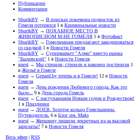
Публикации
Комментарии
ShurikBY
→
В поисках покемона подросток из
Гомеля потерялся
1
в
Криминальные новости
ShurikBY
→
ПОХАБНОЕ МЕСТО В
ЖИВОПИСНОМ М-НЕ ГОМЕЛЯ
1
в
Фотофакт
ShurikBY
→
Гомельчанам предлагают закодироваться
со скидкой
1
в
Новости Гомеля
ShurikBY
→
Супермаркет "Алми" вместо рынка
"Быховский"
1
в
Новости Гомеля
guest
→
Мы строили, строили и наконец построили
1
в
Жильё в Гомеле
guest
→
Gepard.by теперь и в Гомеле!
12
в
Новости
Гомеля
guest
→
День рождения Любимого города. Как это
было...
9
в
День города Гомель
guest
→
С наступающим Новым годом и Рождеством!
1
в
Праздники
guest
→
ЛОЕВ. Золотое кольцо Гомельщины.
Путеводитель.
6
в
Блог им. Maks
guest
→
Женщину лишили декретных из-за высокой
зарплаты?
7
в
Новости Гомеля
Весь эфир
|
RSS