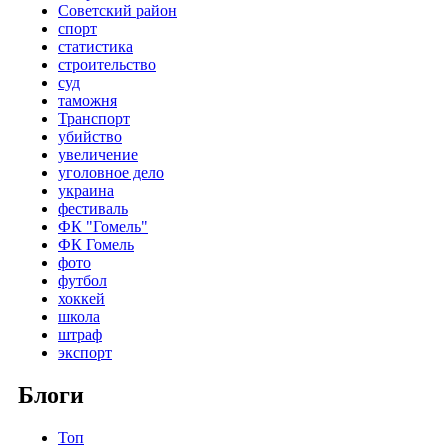
Советский район
спорт
статистика
строительство
суд
таможня
Транспорт
убийство
увеличение
уголовное дело
украина
фестиваль
ФК "Гомель"
ФК Гомель
фото
футбол
хоккей
школа
штраф
экспорт
Блоги
Топ