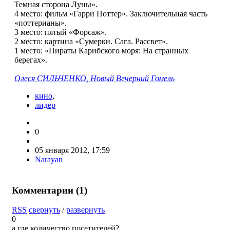
Темная сторона Луны».
4 место: фильм «Гарри Поттер». Заключительная часть
«поттерианы».
3 место: пятый «Форсаж».
2 место: картина «Сумерки. Сага. Рассвет».
1 место: «Пираты Карибского моря: На странных
берегах».
Олеся СИЛЬЧЕНКО, Новый Вечерний Гомель
кино
,
лидер
0
05 января 2012, 17:59
Narayan
Комментарии (
1
)
RSS
свернуть
/
развернуть
0
а где количество посетителей?