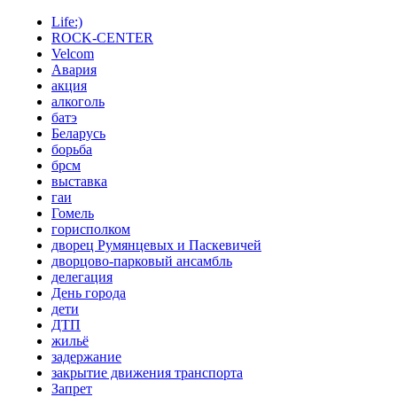
Life:)
ROCK-CENTER
Velcom
Авария
акция
алкоголь
батэ
Беларусь
борьба
брсм
выставка
гаи
Гомель
горисполком
дворец Румянцевых и Паскевичей
дворцово-парковый ансамбль
делегация
День города
дети
ДТП
жильё
задержание
закрытие движения транспорта
Запрет