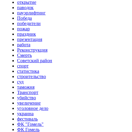
открытие
паводок
пауэрлифтинг
Победа
победители
пожар
праздник
презентация
работа
Реконструкция
Смерть
Советский район
спорт
статистика
строительство
суд
таможня
Транспорт
убийство
увеличение
уголовное дело
украина
фестиваль
ФК "Гомель"
ФК Гомель