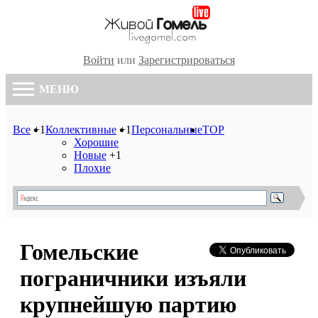
Войти
или
Зарегистрироваться
МЕНЮ
Все
+1
Коллективные
+1
Персональные
TOP
Хорошие
Новые
+1
Плохие
Гомельские
пограничники изъяли
крупнейшую партию