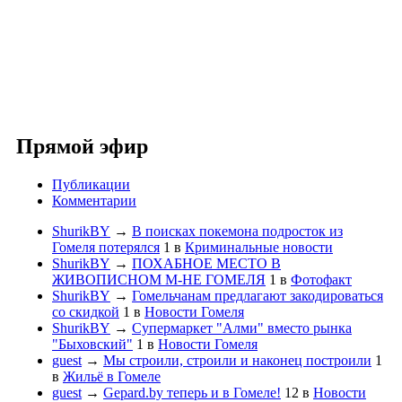
Прямой эфир
Публикации
Комментарии
ShurikBY
→
В поисках покемона подросток из
Гомеля потерялся
1
в
Криминальные новости
ShurikBY
→
ПОХАБНОЕ МЕСТО В
ЖИВОПИСНОМ М-НЕ ГОМЕЛЯ
1
в
Фотофакт
ShurikBY
→
Гомельчанам предлагают закодироваться
со скидкой
1
в
Новости Гомеля
ShurikBY
→
Супермаркет "Алми" вместо рынка
"Быховский"
1
в
Новости Гомеля
guest
→
Мы строили, строили и наконец построили
1
в
Жильё в Гомеле
guest
→
Gepard.by теперь и в Гомеле!
12
в
Новости