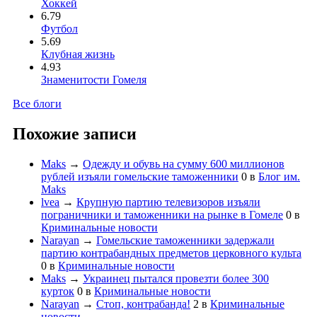
Хоккей
6.79
Футбол
5.69
Клубная жизнь
4.93
Знаменитости Гомеля
Все блоги
Похожие записи
Maks
→
Одежду и обувь на сумму 600 миллионов
рублей изъяли гомельские таможенники
0
в
Блог им.
Maks
lvea
→
Крупную партию телевизоров изъяли
пограничники и таможенники на рынке в Гомеле
0
в
Криминальные новости
Narayan
→
Гомельские таможенники задержали
партию контрабандных предметов церковного культа
0
в
Криминальные новости
Maks
→
Украинец пытался провезти более 300
курток
0
в
Криминальные новости
Narayan
→
Стоп, контрабанда!
2
в
Криминальные
новости