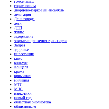
гомсельмаш
горисполком
дворцово-парковый ансамбль
делегация
День города
дети
ДТП
жильё
задержание
закрытие движения транспорта
Запрет
здоровье
инвестиции
кино
конкурс
Концерт
кража
криминал
милиция
МТС
МЧС
наркотики
новый год
областная библиотека
облисполком