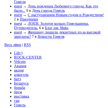
Гомеля
guest
→
День рождения Любимого города. Как это
было...
9
в
День города Гомель
guest
→
С наступающим Новым годом и Рождеством!
1
в
Праздники
guest
→
ЛОЕВ. Золотое кольцо Гомельщины.
Путеводитель.
6
в
Блог им. Maks
guest
→
Женщину лишили декретных из-за высокой
зарплаты?
7
в
Новости Гомеля
Весь эфир
|
RSS
Life:)
ROCK-CENTER
Velcom
Авария
акция
алкоголь
батэ
Беларусь
борьба
брсм
выставка
гаи
Гомель