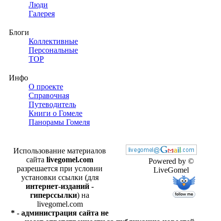
Люди
Галерея
Блоги
Коллективные
Персональные
TOP
Инфо
О проекте
Справочная
Путеводитель
Книги о Гомеле
Панорамы Гомеля
Использование материалов
сайта
livegomel.com
Powered by ©
разрешается при условии
LiveGomel
установки ссылки (для
интернет-изданий -
гиперссылки
) на
livegomel.com
* - администрация сайта не