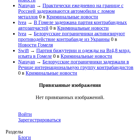
Narayan
→
Практически ежедневно на границе с
Россией задерживаются автомобили с ломом
металлов
0
в
Криминальные новости
lvea
→
В Гомеле задержана партия контрабандных
автозапчастей
0
в
Криминальные новости
lvea
→
Белорусские пограничники активизируют
противодействие контрабанде из Украины
0
в
Новости Гомеля
Swift
→
Партия бижутерии и одежды на Br4,8 млрд.
изъята в Гомеле
0
в
Криминальные новости
Narayan
→
Белорусские пограничники задержали в
Речице интернациональную группу контрабандистов
0
в
Криминальные новости
Привязанные изображения
Нет привязанных изображений.
Войти
Зарегистрироваться
Разделы
Блоги