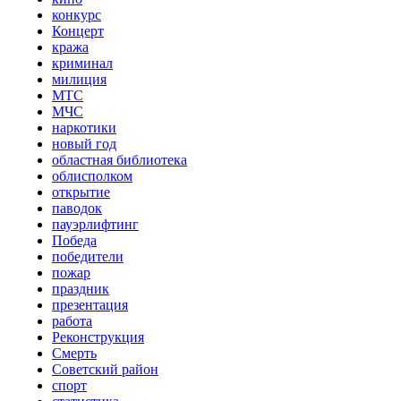
конкурс
Концерт
кража
криминал
милиция
МТС
МЧС
наркотики
новый год
областная библиотека
облисполком
открытие
паводок
пауэрлифтинг
Победа
победители
пожар
праздник
презентация
работа
Реконструкция
Смерть
Советский район
спорт