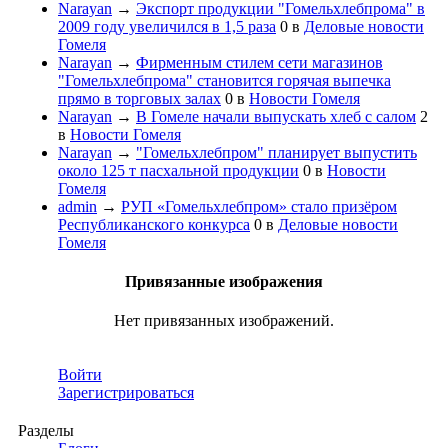
Narayan
→
Экспорт продукции "Гомельхлебпрома" в
2009 году увеличился в 1,5 раза
0
в
Деловые новости
Гомеля
Narayan
→
Фирменным стилем сети магазинов
"Гомельхлебпрома" становится горячая выпечка
прямо в торговых залах
0
в
Новости Гомеля
Narayan
→
В Гомеле начали выпускать хлеб с салом
2
в
Новости Гомеля
Narayan
→
"Гомельхлебпром" планирует выпустить
около 125 т пасхальной продукции
0
в
Новости
Гомеля
admin
→
РУП «Гомельхлебпром» стало призёром
Республиканского конкурса
0
в
Деловые новости
Гомеля
Привязанные изображения
Нет привязанных изображений.
Войти
Зарегистрироваться
Разделы