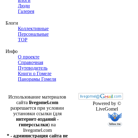
Блоги
Люди
Галерея
Блоги
Коллективные
Персональные
TOP
Инфо
О проекте
Справочная
Путеводитель
Книги о Гомеле
Панорамы Гомеля
Использование материалов
сайта
livegomel.com
Powered by ©
разрешается при условии
LiveGomel
установки ссылки (для
интернет-изданий -
гиперссылки
) на
livegomel.com
* - администрация сайта не