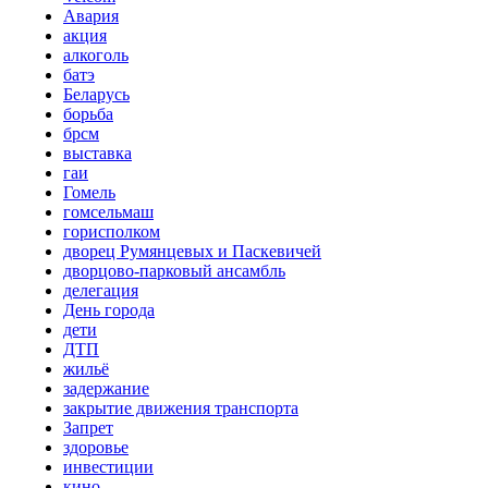
Авария
акция
алкоголь
батэ
Беларусь
борьба
брсм
выставка
гаи
Гомель
гомсельмаш
горисполком
дворец Румянцевых и Паскевичей
дворцово-парковый ансамбль
делегация
День города
дети
ДТП
жильё
задержание
закрытие движения транспорта
Запрет
здоровье
инвестиции
кино