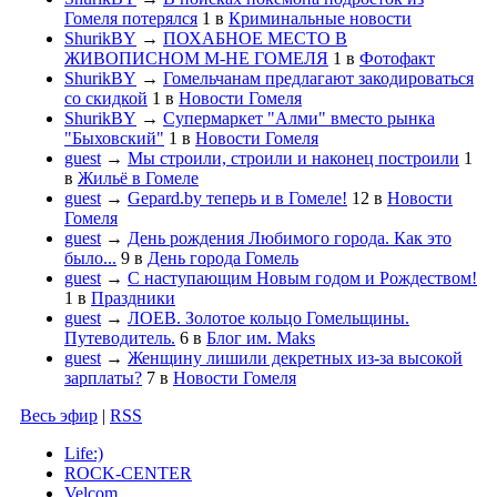
Гомеля потерялся
1
в
Криминальные новости
ShurikBY
→
ПОХАБНОЕ МЕСТО В
ЖИВОПИСНОМ М-НЕ ГОМЕЛЯ
1
в
Фотофакт
ShurikBY
→
Гомельчанам предлагают закодироваться
со скидкой
1
в
Новости Гомеля
ShurikBY
→
Супермаркет "Алми" вместо рынка
"Быховский"
1
в
Новости Гомеля
guest
→
Мы строили, строили и наконец построили
1
в
Жильё в Гомеле
guest
→
Gepard.by теперь и в Гомеле!
12
в
Новости
Гомеля
guest
→
День рождения Любимого города. Как это
было...
9
в
День города Гомель
guest
→
С наступающим Новым годом и Рождеством!
1
в
Праздники
guest
→
ЛОЕВ. Золотое кольцо Гомельщины.
Путеводитель.
6
в
Блог им. Maks
guest
→
Женщину лишили декретных из-за высокой
зарплаты?
7
в
Новости Гомеля
Весь эфир
|
RSS
Life:)
ROCK-CENTER
Velcom