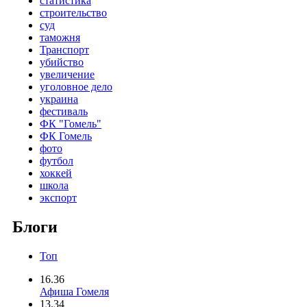
статистика
строительство
суд
таможня
Транспорт
убийство
увеличение
уголовное дело
украина
фестиваль
ФК "Гомель"
ФК Гомель
фото
футбол
хоккей
школа
экспорт
Блоги
Топ
16.36
Афиша Гомеля
13.34