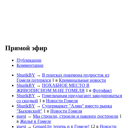
Прямой эфир
Публикации
Комментарии
ShurikBY
→
В поисках покемона подросток из
Гомеля потерялся
1
в
Криминальные новости
ShurikBY
→
ПОХАБНОЕ МЕСТО В
ЖИВОПИСНОМ М-НЕ ГОМЕЛЯ
1
в
Фотофакт
ShurikBY
→
Гомельчанам предлагают закодироваться
со скидкой
1
в
Новости Гомеля
ShurikBY
→
Супермаркет "Алми" вместо рынка
"Быховский"
1
в
Новости Гомеля
guest
→
Мы строили, строили и наконец построили
1
в
Жильё в Гомеле
guest
→
Gepard.by теперь и в Гомеле!
12
в
Новости