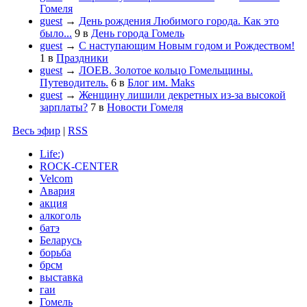
Гомеля
guest
→
День рождения Любимого города. Как это
было...
9
в
День города Гомель
guest
→
С наступающим Новым годом и Рождеством!
1
в
Праздники
guest
→
ЛОЕВ. Золотое кольцо Гомельщины.
Путеводитель.
6
в
Блог им. Maks
guest
→
Женщину лишили декретных из-за высокой
зарплаты?
7
в
Новости Гомеля
Весь эфир
|
RSS
Life:)
ROCK-CENTER
Velcom
Авария
акция
алкоголь
батэ
Беларусь
борьба
брсм
выставка
гаи
Гомель