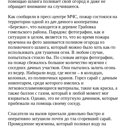
помощью шланга поливает свой огород и даже не
обращает внимание на случившееся.
Как сообщили в пресс-центре МЧС, пожар состоялся на
территории одной из дач дачного кооператива
«Березки», что находится в деревне Грабовка
гомельского района. Парадокс фотографии, как и
ситуации в целом, является то, что во время пожара
мужчина на фото занимается поливом огорода из
поливочного шланга, который можно было хоть как-то
использовать для тушения огня. В любом случае,
попытаться стоило бы. По словам автора фотографии,
на пожар сбежалось большое количество мужчин с
соседних дачных участков. Они пытались залить огонь
из ведер. Набирали воду, где могли – в колодцах,
колонках, из поливочных кранов. Горел сарай с дачным
инвентарем, среди которого имелись и
легковоспламеняющиеся материалы, такие как краска, а
также баллон с газом, который в любой момент мог
взорваться. Однако, это не отпугнуло дачников, которые
прибежали на помощь своему соседу.
Спасатели на вызов приехали довольно быстро и
оперативно затушили почти до тла сгоревший сарай.
Промедление мужчины, который поливал воду на