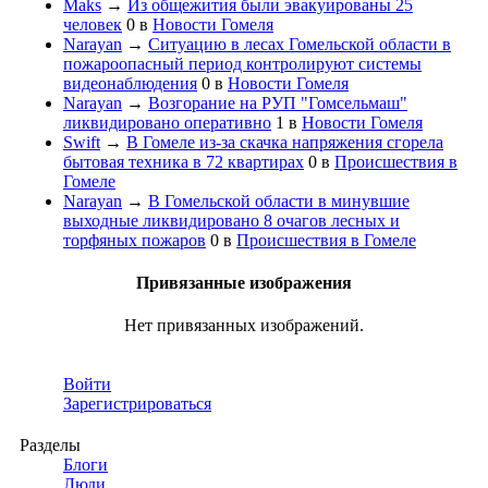
Maks
→
Из общежития были эвакуированы 25
человек
0
в
Новости Гомеля
Narayan
→
Ситуацию в лесах Гомельской области в
пожароопасный период контролируют системы
видеонаблюдения
0
в
Новости Гомеля
Narayan
→
Возгорание на РУП "Гомсельмаш"
ликвидировано оперативно
1
в
Новости Гомеля
Swift
→
В Гомеле из-за скачка напряжения сгорела
бытовая техника в 72 квартирах
0
в
Происшествия в
Гомеле
Narayan
→
В Гомельской области в минувшие
выходные ликвидировано 8 очагов лесных и
торфяных пожаров
0
в
Происшествия в Гомеле
Привязанные изображения
Нет привязанных изображений.
Войти
Зарегистрироваться
Разделы
Блоги
Люди