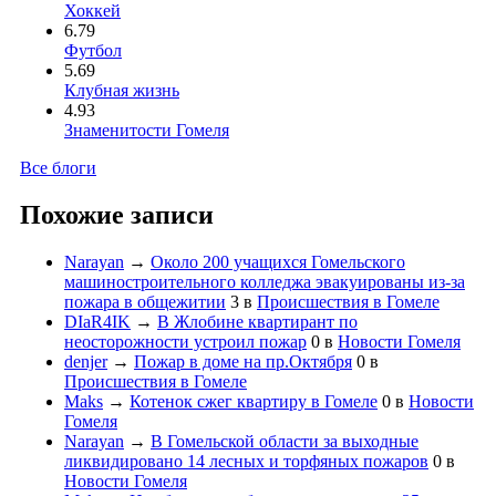
Хоккей
6.79
Футбол
5.69
Клубная жизнь
4.93
Знаменитости Гомеля
Все блоги
Похожие записи
Narayan
→
Около 200 учащихся Гомельского
машиностроительного колледжа эвакуированы из-за
пожара в общежитии
3
в
Происшествия в Гомеле
DIaR4IK
→
В Жлобине квартирант по
неосторожности устроил пожар
0
в
Новости Гомеля
denjer
→
Пожар в доме на пр.Октября
0
в
Происшествия в Гомеле
Maks
→
Котенок сжег квартиру в Гомеле
0
в
Новости
Гомеля
Narayan
→
В Гомельской области за выходные
ликвидировано 14 лесных и торфяных пожаров
0
в
Новости Гомеля