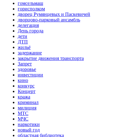
гомсельмаш
горисполком
дворец Румянцевых и Паскевичей
дворцово-парковый ансамбль
делегация
День города
дети
ДТП
жильё
задержание
закрытие движения транспорта
Запрет
здоровье
инвестиции
кино
конкурс
Концерт
кража
криминал
милиция
МТС
МЧС
наркотики
новый год
областная библиотека