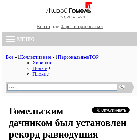
Войти
или
Зарегистрироваться
МЕНЮ
Все
+1
Коллективные
+1
Персональные
TOP
Хорошие
Новые
+1
Плохие
Гомельским
дачником был установлен
рекорд равнодушия