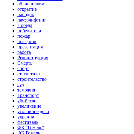
облисполком
открытие
паводок
пауэрлифтинг
Победа
победители
пожар
праздник
презентация
работа
Реконструкция
Смерть
спорт
статистика
строительство
суд
таможня
Транспорт
убийство
увеличение
уголовное дело
украина
фестиваль
ФК "Гомель"
ФК Гомель