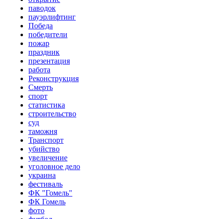
паводок
пауэрлифтинг
Победа
победители
пожар
праздник
презентация
работа
Реконструкция
Смерть
спорт
статистика
строительство
суд
таможня
Транспорт
убийство
увеличение
уголовное дело
украина
фестиваль
ФК "Гомель"
ФК Гомель
фото