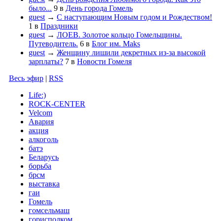
было...
9
в
День города Гомель
guest
→
С наступающим Новым годом и Рождеством!
1
в
Праздники
guest
→
ЛОЕВ. Золотое кольцо Гомельщины.
Путеводитель.
6
в
Блог им. Maks
guest
→
Женщину лишили декретных из-за высокой
зарплаты?
7
в
Новости Гомеля
Весь эфир
|
RSS
Life:)
ROCK-CENTER
Velcom
Авария
акция
алкоголь
батэ
Беларусь
борьба
брсм
выставка
гаи
Гомель
гомсельмаш
горисполком