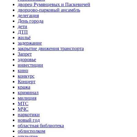
дворец Румянцевых и Паскевичей
дворцово-парковый ансамбль
делегация
День города
дети
ДТП
жильё
задержание
закрытие движения транспорта
Запрет
здоровье
инвестиции
кино
конкурс
Концерт
кража
криминал
милиция
МТС
МЧС
наркотики
новый год
областная библиотека
облисполком
открытие