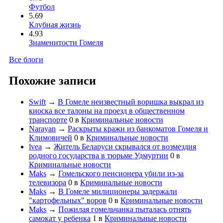
Футбол
5.69
Клубная жизнь
4.93
Знаменитости Гомеля
Все блоги
Похожие записи
Swift
→
В Гомеле неизвестный воришка выкрал из
киоска все талоны на проезд в общественном
транспорте
0
в
Криминальные новости
Narayan
→
Раскрыты кражи из банкоматов Гомеля и
Климовичей
0
в
Криминальные новости
lvea
→
Житель Беларуси скрывался от возмездия
родного государства в тюрьме Удмуртии
0
в
Криминальные новости
Maks
→
Гомельского пенсионера убили из-за
телевизора
0
в
Криминальные новости
Maks
→
В Гомеле милиционеры задержали
"картофельных" воров
0
в
Криминальные новости
Maks
→
Пожилая гомельчанка пыталась отнять
самокат у ребенка
1
в
Криминальные новости