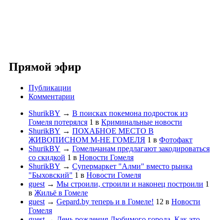
Прямой эфир
Публикации
Комментарии
ShurikBY
→
В поисках покемона подросток из
Гомеля потерялся
1
в
Криминальные новости
ShurikBY
→
ПОХАБНОЕ МЕСТО В
ЖИВОПИСНОМ М-НЕ ГОМЕЛЯ
1
в
Фотофакт
ShurikBY
→
Гомельчанам предлагают закодироваться
со скидкой
1
в
Новости Гомеля
ShurikBY
→
Супермаркет "Алми" вместо рынка
"Быховский"
1
в
Новости Гомеля
guest
→
Мы строили, строили и наконец построили
1
в
Жильё в Гомеле
guest
→
Gepard.by теперь и в Гомеле!
12
в
Новости
Гомеля
guest
→
День рождения Любимого города. Как это