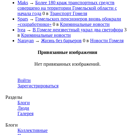
Maks
→
Более 180 краж транспортных средств
совершено на территории Гомельской области с
начала года
0
в
Транспорт Гомеля
Spars
→
Гомельских пенсионеров вновь обокрали
«соцработники»
0
в
Криминальные новости
lvea
→
В Гомеле неизвестный украл два светофора
3
в
Криминальные новости
Narayan
→
Жизнь без барьеров
0
в
Новости Гомеля
Привязанные изображения
Нет привязанных изображений.
Войти
Зарегистрироваться
Разделы
Блоги
Люди
Галерея
Блоги
Коллективные