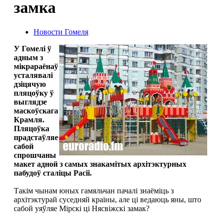
замка
Новости Гомеля
У Гомелі ў
адным з
мікрараёнаў
усталявалі
дзіцячую
пляцоўку ў
выглядзе
маскоўскага
Крамля.
Пляцоўка
прадстаўляе
сабой
спрошчаны
макет адной з самых знакамітых архітэктурных
пабудоў сталіцы Расіі.
Такім чынам юных гамяльчан пачалі знаёміць з
архітэктурай суседняй краіны, але ці ведаюць яны, што
сабой уяўляе Мірскі ці Нясвіжскі замак?