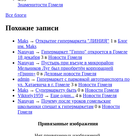
Знаменитости Гомеля
Все блоги
Похожие записи
Maks
→
Открытие гипермаркета "ЛИНИЯ"
1
в
Блог
им. Maks
Narayan
→
Гипермаркет "Гиппо" откроется в Гомеле
18 декабря
3
в
Новости Гомеля
Narayan
→
Пустырь при въезде в микрорайон
Мельников Луг был приобретён корпорацией
«Гринн»
0
в
Деловые новости Гомеля
admin
→
Гипермаркет с парковкой автотранспорта по
ул. Хатаевича в г. Гомеле
3
в
Новости Гомеля
Maks
→
Супермаркету быть
0
в
Новости Гомеля
Viktoriy1959
→
Еще один...
4
в
Новости Гомеля
Narayan
→
Почему после уроков гомельские
школьники спешат к гипермаркетам
0
в
Новости
Гомеля
Привязанные изображения
Нет привязанных изображений.