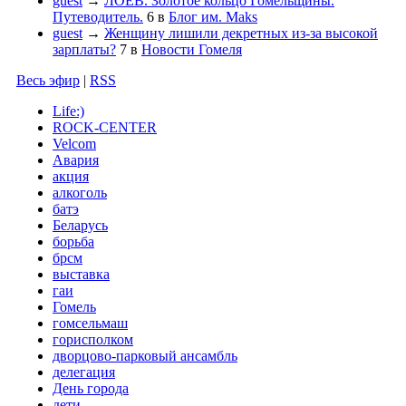
guest
→
ЛОЕВ. Золотое кольцо Гомельщины.
Путеводитель.
6
в
Блог им. Maks
guest
→
Женщину лишили декретных из-за высокой
зарплаты?
7
в
Новости Гомеля
Весь эфир
|
RSS
Life:)
ROCK-CENTER
Velcom
Авария
акция
алкоголь
батэ
Беларусь
борьба
брсм
выставка
гаи
Гомель
гомсельмаш
горисполком
дворцово-парковый ансамбль
делегация
День города
дети