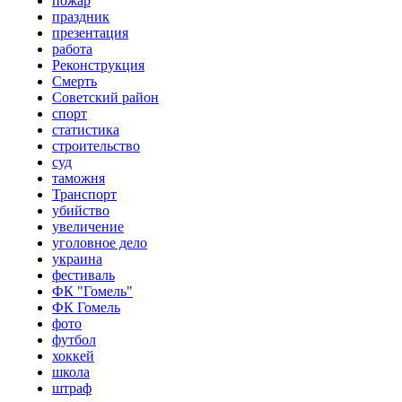
пожар
праздник
презентация
работа
Реконструкция
Смерть
Советский район
спорт
статистика
строительство
суд
таможня
Транспорт
убийство
увеличение
уголовное дело
украина
фестиваль
ФК "Гомель"
ФК Гомель
фото
футбол
хоккей
школа
штраф