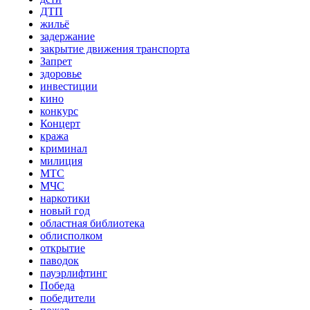
ДТП
жильё
задержание
закрытие движения транспорта
Запрет
здоровье
инвестиции
кино
конкурс
Концерт
кража
криминал
милиция
МТС
МЧС
наркотики
новый год
областная библиотека
облисполком
открытие
паводок
пауэрлифтинг
Победа
победители