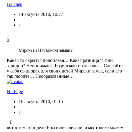
Galchen
14 августа 2010, 10:27
↓
0
Мірскі ці Нясвіжскі замак?
Какая то скрытая подоплека… Какая разница?? Или
завидно? Непонимаю. Люди взяли и сделали… Сделайте
у себя ов дворах для своих детей Мирски замак, если его
так любите… Необразованные…
NikPage
16 августа 2010, 01:15
↓
+1
вот в том-то и дело Россияне сделали, а мы только можем