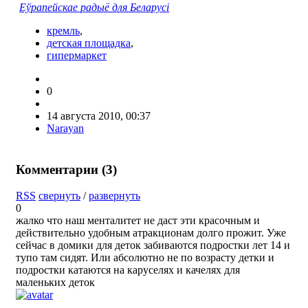
Еўрапейскае радыё для Беларусі
кремль
,
детская площадка
,
гипермаркет
0
14 августа 2010, 00:37
Narayan
Комментарии (
3
)
RSS
свернуть
/
развернуть
0
жалко что наш менталитет не даст эти красочным и
действительно удобным атракционам долго прожит. Уже
сейчас в домики для деток забиваются подростки лет 14 и
тупо там сидят. Или абсолютно не по возрасту детки и
подростки катаются на каруселях и качелях для
маленьких деток