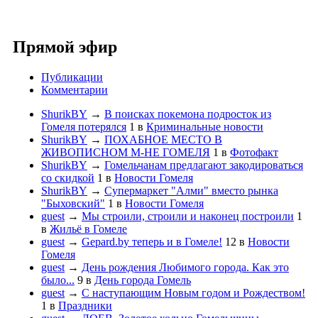
Прямой эфир
Публикации
Комментарии
ShurikBY
→
В поисках покемона подросток из
Гомеля потерялся
1
в
Криминальные новости
ShurikBY
→
ПОХАБНОЕ МЕСТО В
ЖИВОПИСНОМ М-НЕ ГОМЕЛЯ
1
в
Фотофакт
ShurikBY
→
Гомельчанам предлагают закодироваться
со скидкой
1
в
Новости Гомеля
ShurikBY
→
Супермаркет "Алми" вместо рынка
"Быховский"
1
в
Новости Гомеля
guest
→
Мы строили, строили и наконец построили
1
в
Жильё в Гомеле
guest
→
Gepard.by теперь и в Гомеле!
12
в
Новости
Гомеля
guest
→
День рождения Любимого города. Как это
было...
9
в
День города Гомель
guest
→
С наступающим Новым годом и Рождеством!
1
в
Праздники