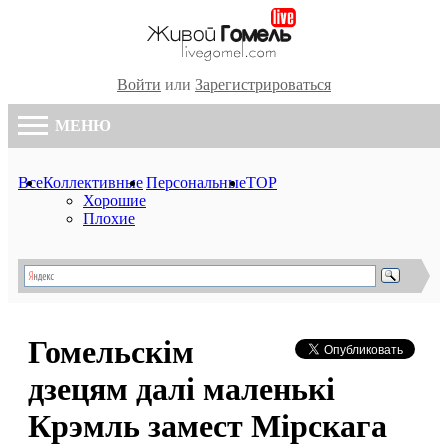
Войти
или
Зарегистрироваться
МЕНЮ
Все
Коллективные
Персональные
TOP
Хорошие
Плохие
Гомельскім
дзецям далі маленькі
Крэмль замест Мірскага