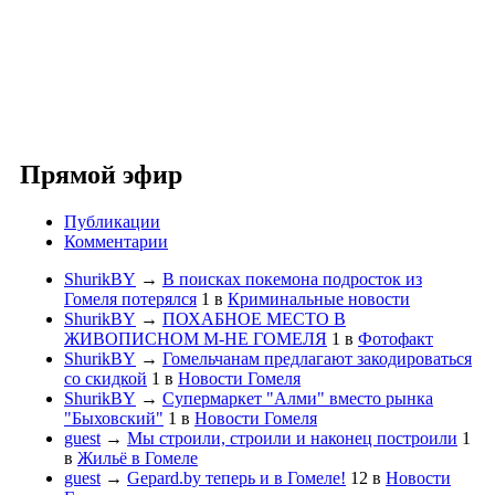
Прямой эфир
Публикации
Комментарии
ShurikBY
→
В поисках покемона подросток из
Гомеля потерялся
1
в
Криминальные новости
ShurikBY
→
ПОХАБНОЕ МЕСТО В
ЖИВОПИСНОМ М-НЕ ГОМЕЛЯ
1
в
Фотофакт
ShurikBY
→
Гомельчанам предлагают закодироваться
со скидкой
1
в
Новости Гомеля
ShurikBY
→
Супермаркет "Алми" вместо рынка
"Быховский"
1
в
Новости Гомеля
guest
→
Мы строили, строили и наконец построили
1
в
Жильё в Гомеле
guest
→
Gepard.by теперь и в Гомеле!
12
в
Новости