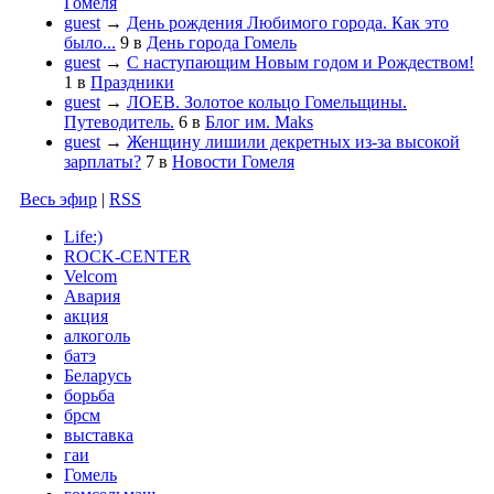
Гомеля
guest
→
День рождения Любимого города. Как это
было...
9
в
День города Гомель
guest
→
С наступающим Новым годом и Рождеством!
1
в
Праздники
guest
→
ЛОЕВ. Золотое кольцо Гомельщины.
Путеводитель.
6
в
Блог им. Maks
guest
→
Женщину лишили декретных из-за высокой
зарплаты?
7
в
Новости Гомеля
Весь эфир
|
RSS
Life:)
ROCK-CENTER
Velcom
Авария
акция
алкоголь
батэ
Беларусь
борьба
брсм
выставка
гаи
Гомель