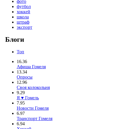
фото
футбол
хоккей
школа
штраф
экспорт
Блоги
Топ
16.36
Афиша Гомеля
13.34
Опросы
12.96
Своя колокольня
9.29
Я ♥ Гомель
7.95
Новости Гомеля
6.97
Транспорт Гомеля
6.94
Хоккей