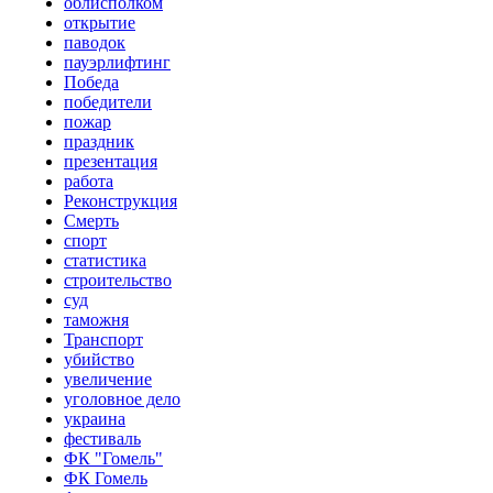
облисполком
открытие
паводок
пауэрлифтинг
Победа
победители
пожар
праздник
презентация
работа
Реконструкция
Смерть
спорт
статистика
строительство
суд
таможня
Транспорт
убийство
увеличение
уголовное дело
украина
фестиваль
ФК "Гомель"
ФК Гомель