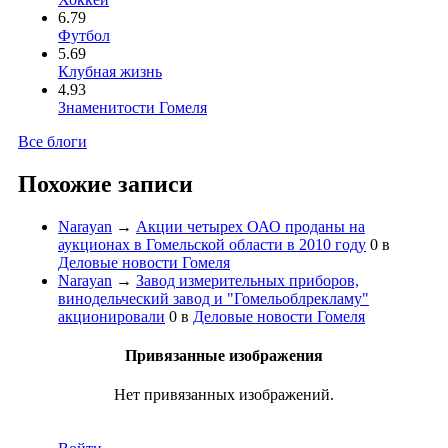
6.79
Футбол
5.69
Клубная жизнь
4.93
Знаменитости Гомеля
Все блоги
Похожие записи
Narayan
→
Акции четырех ОАО проданы на
аукционах в Гомельской области в 2010 году
0
в
Деловые новости Гомеля
Narayan
→
Завод измерительных приборов,
винодельческий завод и "Гомельоблрекламу"
акционировали
0
в
Деловые новости Гомеля
Привязанные изображения
Нет привязанных изображений.