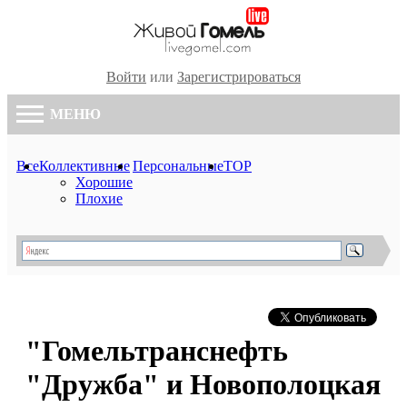
Войти
или
Зарегистрироваться
МЕНЮ
Все
Коллективные
Персональные
TOP
Хорошие
Плохие
"Гомельтранснефть
"Дружба" и Новополоцкая