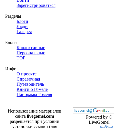
Войти
Зарегистрироваться
Разделы
Блоги
Люди
Галерея
Блоги
Коллективные
Персональные
TOP
Инфо
О проекте
Справочная
Путеводитель
Книги о Гомеле
Панорамы Гомеля
Использование материалов
сайта
livegomel.com
Powered by ©
разрешается при условии
LiveGomel
установки ссылки (для