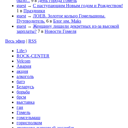
было...
9
в
День города Гомель
guest
→
С наступающим Новым годом и Рождеством!
1
в
Праздники
guest
→
ЛОЕВ. Золотое кольцо Гомельщины.
Путеводитель.
6
в
Блог им. Maks
guest
→
Женщину лишили декретных из-за высокой
зарплаты?
7
в
Новости Гомеля
Весь эфир
|
RSS
Life:)
ROCK-CENTER
Velcom
Авария
акция
алкоголь
батэ
Беларусь
борьба
брсм
выставка
гаи
Гомель
гомсельмаш
горисполком
дворцово-парковый ансамбль