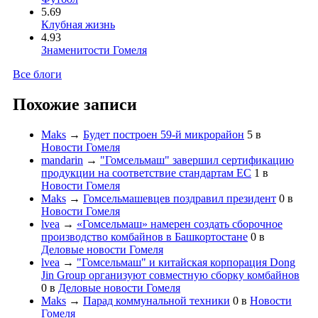
5.69
Клубная жизнь
4.93
Знаменитости Гомеля
Все блоги
Похожие записи
Maks
→
Будет построен 59-й микрорайон
5
в
Новости Гомеля
mandarin
→
"Гомсельмаш" завершил сертификацию
продукции на соответствие стандартам ЕС
1
в
Новости Гомеля
Maks
→
Гомсельмашевцев поздравил президент
0
в
Новости Гомеля
lvea
→
«Гомсельмаш» намерен создать сборочное
производство комбайнов в Башкортостане
0
в
Деловые новости Гомеля
lvea
→
"Гомсельмаш" и китайская корпорация Dong
Jin Group организуют совместную сборку комбайнов
0
в
Деловые новости Гомеля
Maks
→
Парад коммунальной техники
0
в
Новости
Гомеля