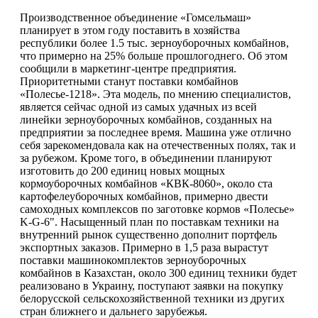
Производственное объединение «Гомсельмаш»
планирует в этом году поставить в хозяйства
республики более 1.5 тыс. зерноуборочных комбайнов,
что примерно на 25% больше прошлогоднего. Об этом
сообщили в маркетинг-центре предприятия.
Приоритетными станут поставки комбайнов
«Полесье-1218». Эта модель, по мнению специалистов,
является сейчас одной из самых удачных из всей
линейки зерноуборочных комбайнов, созданных на
предприятии за последнее время. Машина уже отлично
себя зарекомендовала как на отечественных полях, так и
за рубежом. Кроме того, в объединении планируют
изготовить до 200 единиц новых мощных
кормоуборочных комбайнов «КВК-8060», около ста
картофелеуборочных комбайнов, примерно двести
самоходных комплексов по заготовке кормов «Полесье»
K-G-6". Насыщенный план по поставкам техники на
внутренний рынок существенно дополнит портфель
экспортных заказов. Примерно в 1,5 раза вырастут
поставки машинокомплектов зерноуборочных
комбайнов в Казахстан, около 300 единиц техники будет
реализовано в Украину, поступают заявки на покупку
белорусской сельскохозяйственной техники из других
стран ближнего и дальнего зарубежья.