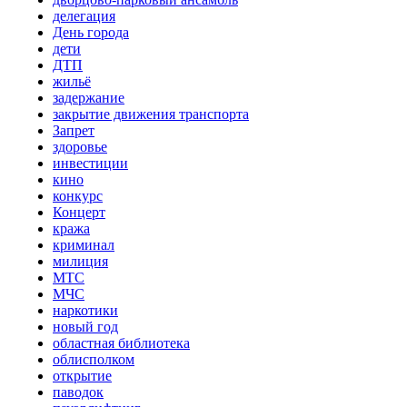
делегация
День города
дети
ДТП
жильё
задержание
закрытие движения транспорта
Запрет
здоровье
инвестиции
кино
конкурс
Концерт
кража
криминал
милиция
МТС
МЧС
наркотики
новый год
областная библиотека
облисполком
открытие
паводок