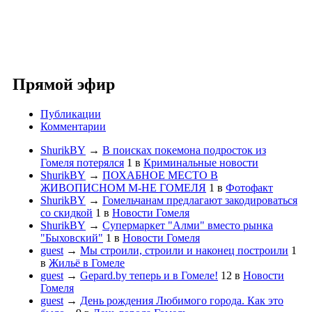
Прямой эфир
Публикации
Комментарии
ShurikBY
→
В поисках покемона подросток из
Гомеля потерялся
1
в
Криминальные новости
ShurikBY
→
ПОХАБНОЕ МЕСТО В
ЖИВОПИСНОМ М-НЕ ГОМЕЛЯ
1
в
Фотофакт
ShurikBY
→
Гомельчанам предлагают закодироваться
со скидкой
1
в
Новости Гомеля
ShurikBY
→
Супермаркет "Алми" вместо рынка
"Быховский"
1
в
Новости Гомеля
guest
→
Мы строили, строили и наконец построили
1
в
Жильё в Гомеле
guest
→
Gepard.by теперь и в Гомеле!
12
в
Новости
Гомеля
guest
→
День рождения Любимого города. Как это