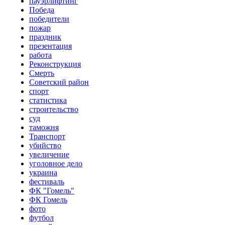
пауэрлифтинг
Победа
победители
пожар
праздник
презентация
работа
Реконструкция
Смерть
Советский район
спорт
статистика
строительство
суд
таможня
Транспорт
убийство
увеличение
уголовное дело
украина
фестиваль
ФК "Гомель"
ФК Гомель
фото
футбол