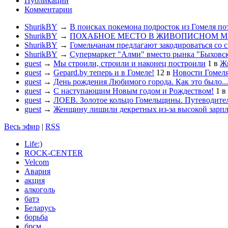
Публикации
Комментарии
ShurikBY
→
В поисках покемона подросток из Гомеля по
ShurikBY
→
ПОХАБНОЕ МЕСТО В ЖИВОПИСНОМ М
ShurikBY
→
Гомельчанам предлагают закодироваться со 
ShurikBY
→
Супермаркет "Алми" вместо рынка "Быховс
guest
→
Мы строили, строили и наконец построили
1
в
Жи
guest
→
Gepard.by теперь и в Гомеле!
12
в
Новости Гомел
guest
→
День рождения Любимого города. Как это было...
guest
→
С наступающим Новым годом и Рождеством!
1
в
guest
→
ЛОЕВ. Золотое кольцо Гомельщины. Путеводител
guest
→
Женщину лишили декретных из-за высокой зарп
Весь эфир
|
RSS
Life:)
ROCK-CENTER
Velcom
Авария
акция
алкоголь
батэ
Беларусь
борьба
брсм