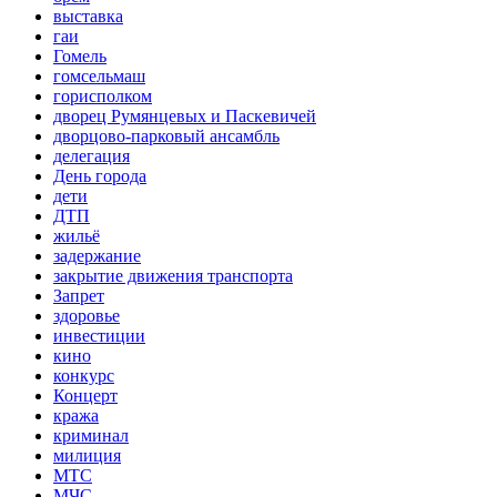
выставка
гаи
Гомель
гомсельмаш
горисполком
дворец Румянцевых и Паскевичей
дворцово-парковый ансамбль
делегация
День города
дети
ДТП
жильё
задержание
закрытие движения транспорта
Запрет
здоровье
инвестиции
кино
конкурс
Концерт
кража
криминал
милиция
МТС
МЧС