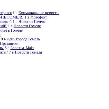
терялся
1
в
Криминальные новости
-НЕ ГОМЕЛЯ
1
в
Фотофакт
скидкой
1
в
Новости Гомеля
кий"
1
в
Новости Гомеля
льё в Гомеле
я
9
в
День города Гомель
Праздники
ь.
6
в
Блог им. Maks
латы?
7
в
Новости Гомеля