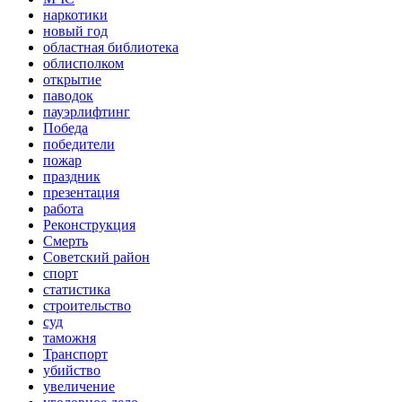
наркотики
новый год
областная библиотека
облисполком
открытие
паводок
пауэрлифтинг
Победа
победители
пожар
праздник
презентация
работа
Реконструкция
Смерть
Советский район
спорт
статистика
строительство
суд
таможня
Транспорт
убийство
увеличение