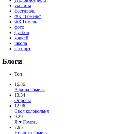
уголовное дело
украина
фестиваль
ФК "Гомель"
ФК Гомель
фото
футбол
хоккей
школа
экспорт
Блоги
Топ
16.36
Афиша Гомеля
13.34
Опросы
12.96
Своя колокольня
9.29
Я ♥ Гомель
7.95
Новости Гомеля