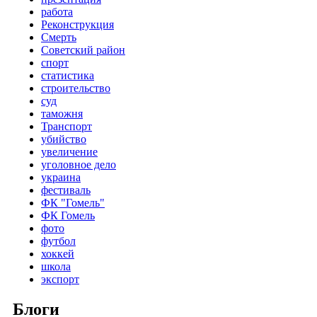
работа
Реконструкция
Смерть
Советский район
спорт
статистика
строительство
суд
таможня
Транспорт
убийство
увеличение
уголовное дело
украина
фестиваль
ФК "Гомель"
ФК Гомель
фото
футбол
хоккей
школа
экспорт
Блоги