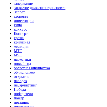
задержание
закрытие движения транспорта
Запрет
здоровье
инвестиции
кино
конкурс
Концерт
кража
криминал
милиция
МТС
МЧС
наркотики
новый год
областная библиотека
облисполком
открытие
паводок
пауэрлифтинг
Победа
победители
пожар
праздник
презентация