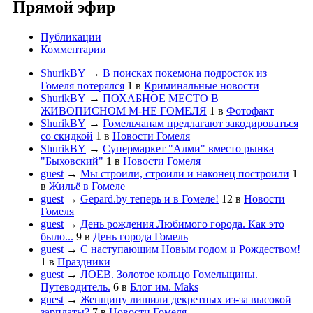
Прямой эфир
Публикации
Комментарии
ShurikBY
→
В поисках покемона подросток из
Гомеля потерялся
1
в
Криминальные новости
ShurikBY
→
ПОХАБНОЕ МЕСТО В
ЖИВОПИСНОМ М-НЕ ГОМЕЛЯ
1
в
Фотофакт
ShurikBY
→
Гомельчанам предлагают закодироваться
со скидкой
1
в
Новости Гомеля
ShurikBY
→
Супермаркет "Алми" вместо рынка
"Быховский"
1
в
Новости Гомеля
guest
→
Мы строили, строили и наконец построили
1
в
Жильё в Гомеле
guest
→
Gepard.by теперь и в Гомеле!
12
в
Новости
Гомеля
guest
→
День рождения Любимого города. Как это
было...
9
в
День города Гомель
guest
→
С наступающим Новым годом и Рождеством!
1
в
Праздники
guest
→
ЛОЕВ. Золотое кольцо Гомельщины.
Путеводитель.
6
в
Блог им. Maks
guest
→
Женщину лишили декретных из-за высокой
зарплаты?
7
в
Новости Гомеля