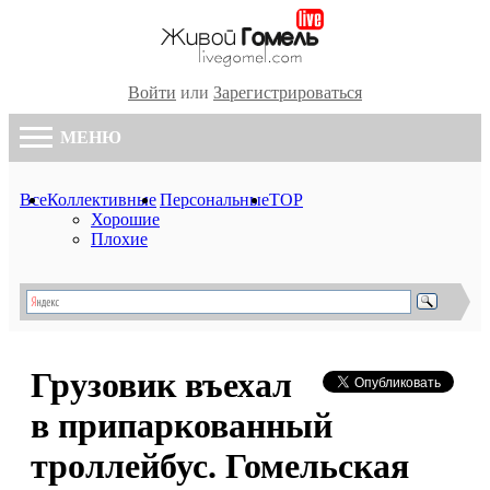
Войти
или
Зарегистрироваться
МЕНЮ
Все
Коллективные
Персональные
TOP
Хорошие
Плохие
Грузовик въехал
в припаркованный
троллейбус. Гомельская