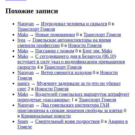
Похожие записи
Narayan
→
Изуродовал человека и скрылся
0
в
Транспорт Гомеля
Maks
→
Новые помощники
0
в
Транспорт Гомеля
lvea
→
Гомельские автоинспекторы на время
сменили профессию
0
в
Новости Гомеля
Maks
→
Пассажир с ножом
0
в
Блог им. Maks
Maks
→
С сегодняшнего дня в Беларуси (06.10)
вступает в силу указ о видеофиксации превышения
скорости
4
в
Транспорт Гомеля
Narayan
→
Ветер сменится холодом
0
в
Новости
Гомеля
panics
→
Мужчину задержали за то,что он убирал
снег
2
в
Новости Гомеля
Maks
→
Водителей гомельских маршруток штрафуют
переодетые «пассажиры»
1
в
Транспорт Гомеля
Narayan
→
Два гомельских инспектора ГАИ
приговорены к срокам лишения свободы за взятки
0
в
Криминальные новости
Spars
→
Смертельный вояж подростков
0
в
Аварии в
Гомеле