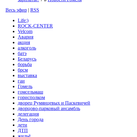
Весь эфир
|
RSS
Life:)
ROCK-CENTER
Velcom
Авария
акция
алкоголь
батэ
Беларусь
борьба
брсм
выставка
гаи
Гомель
гомсельмаш
горисполком
дворец Румянцевых и Паскевичей
дворцово-парковый ансамбль
делегация
День города
дети
ДТП
жильё